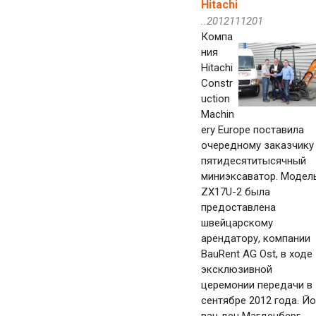
Hitachi
..2012111201
Компа
ния
Hitachi
Constr
uction
Machin
ery Europe поставила
очередному заказчику
пятидесятитысячный
миниэксаватор. Модел
ZX17U-2 была
предоставлена
швейцарскому
арендатору, компании
BauRent AG Ost, в ходе
эксклюзивной
церемонии передачи в
сентябре 2012 года. Й