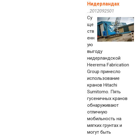
Нидерландах
..2012092501
Су
ще
ств
енн
ую
выгоду
нидерландской
Heerema Fabrication
Group принесло
использование
кранов Hitachi
Sumitomo. Пять
гусеничных кранов
обнаруживают
отличную
мобильность на
мягких грунтах и
могут быть