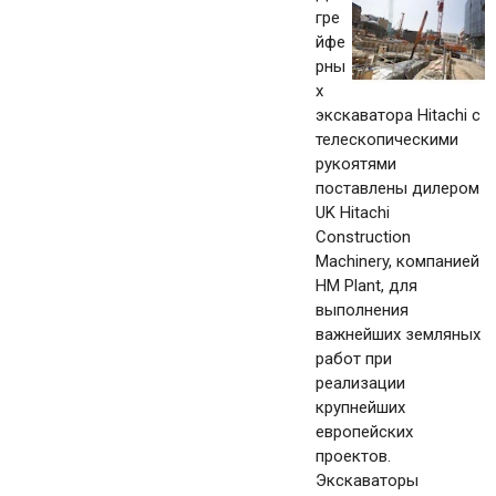
гре
йфе
рны
х
экскаватора Hitachi с
телескопическими
рукоятями
поставлены дилером
UK Hitachi
Сonstruction
Machinery, компанией
HM Plant, для
выполнения
важнейших земляных
работ при
реализации
крупнейших
европейских
проектов.
Экскаваторы