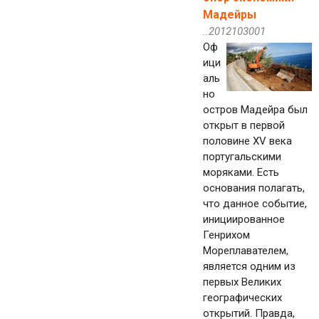
Мадейры
..2012103001
Оф
ици
аль
но
остров Мадейра был
открыт в первой
половине XV века
португальскими
моряками. Есть
основания полагать,
что данное событие,
инициированное
Генрихом
Мореплавателем,
является одним из
первых Великих
географических
открытий. Правда,