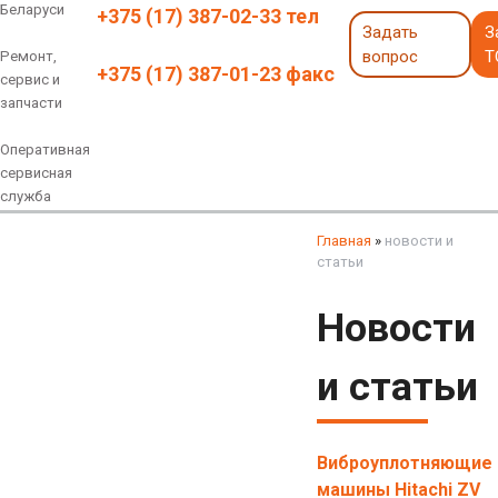
Беларуси
+375 (17) 387-02-33 тел
Задать
З
вопрос
Т
Ремонт,
+375 (17) 387-01-23 факс
сервис и
запчасти
Оперативная
сервисная
служба
Навесное оборудование
Экскаваторы 6 - 18 тонн
Экскаваторы 18 - 40 тонн
Экскаваторы карьерные
Экскаваторы электрические
Экскаваторы амфибии
Экскаваторы колесные
быстросъемные соединения
грейферы, грейферные ковши
смотреть все
смотреть все
Главная
»
новости и
статьи
Новости
и статьи
Виброуплотняющие
машины Hitachi ZV