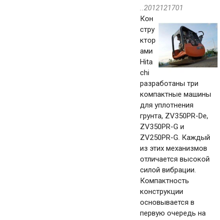
..2012121701
Кон
стру
ктор
ами
Hita
chi
разработаны три
компактные машины
для уплотнения
грунта, ZV350PR-De,
ZV350PR-G и
ZV250PR-G. Каждый
из этих механизмов
отличается высокой
силой вибрации.
Компактность
конструкции
основывается в
первую очередь на