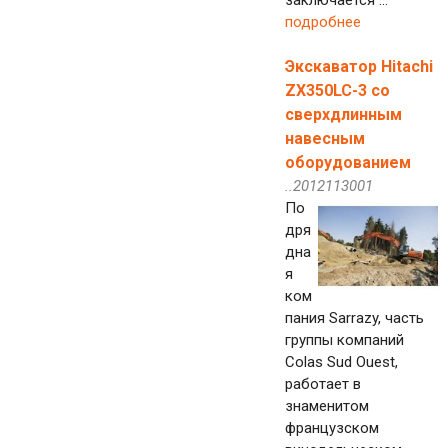
заключается ...
подробнее
Экскаватор Hitachi
ZX350LC-3 со
сверхдлинным
навесным
оборудованием
..2012113001
По
дря
дна
я
ком
пания Sarrazy, часть
группы компаний
Colas Sud Ouest,
работает в
знаменитом
французском