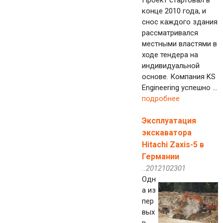
Проект стартовал в
конце 2010 года, и
снос каждого здания
рассматривался
местными властями в
ходе тендера на
индивидуальной
основе. Компания KS
Engineering успешно ...
подробнее
Эксплуатация
экскаватора
Hitachi Zaxis-5 в
Германии
..2012102301
Одн
а из
пер
вых