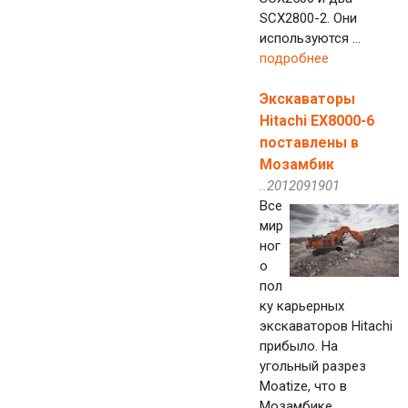
SCX2800-2. Они
используются ...
подробнее
Экскаваторы
Hitachi EX8000-6
поставлены в
Мозамбик
..2012091901
Все
мир
ног
о
пол
ку карьерных
экскаваторов Hitachi
прибыло. На
угольный разрез
Moatize, что в
Мозамбике,