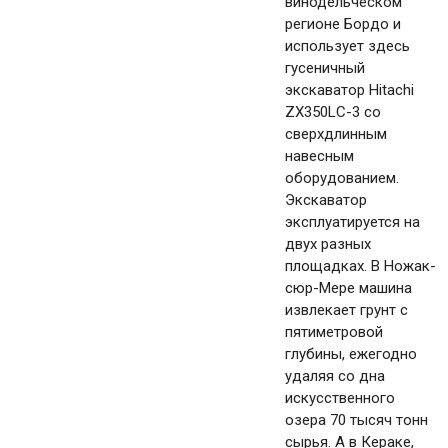
винодельческом
регионе Бордо и
использует здесь
гусеничный
экскаватор Hitachi
ZX350LC-3 со
сверхдлинным
навесным
оборудованием.
Экскаватор
эксплуатируется на
двух разных
площадках. В Ножак-
сюр-Мере машина
извлекает грунт с
пятиметровой
глубины, ежегодно
удаляя со дна
искусственного
озера 70 тысяч тонн
сырья. А в Кераке,