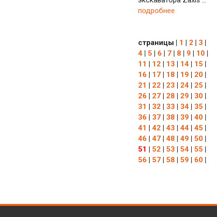
экскаватора Zaxis ...
подробнее
страницы
|
1
|
2
|
3
|
4
|
5
|
6
|
7
|
8
|
9
|
10
|
11
|
12
|
13
|
14
|
15
|
16
|
17
|
18
|
19
|
20
|
21
|
22
|
23
|
24
|
25
|
26
|
27
|
28
|
29
|
30
|
31
|
32
|
33
|
34
|
35
|
36
|
37
|
38
|
39
|
40
|
41
|
42
|
43
|
44
|
45
|
46
|
47
|
48
|
49
|
50
|
51
|
52
|
53
|
54
|
55
|
56
|
57
|
58
|
59
|
60
|