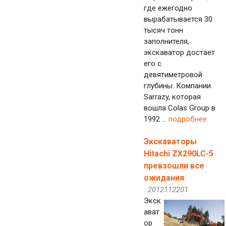
где ежегодно
вырабатывается 30
тысяч тонн
заполнителя,
экскаватор достает
его с
девятиметровой
глубины. Компании
Sarrazy, которая
вошла Colas Group в
1992 ...
подробнее
Экскаваторы
Hitachi ZX290LC-5
превзошли все
ожидания
..2012112201
Экск
ават
ор