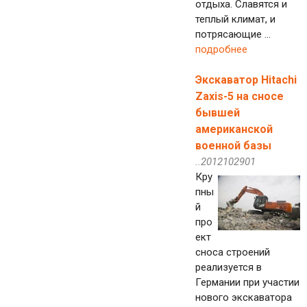
отдыха. Славятся и
теплый климат, и
потрясающие ...
подробнее
Экскаватор Hitachi
Zaxis-5 на сносе
бывшей
американской
военной базы
..2012102901
Кру
пны
й
про
ект
сноса строений
реализуется в
Германии при участии
нового экскаватора