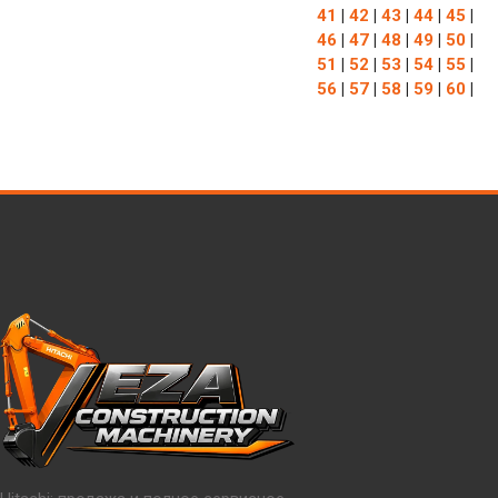
41
|
42
|
43
|
44
|
45
|
46
|
47
|
48
|
49
|
50
|
51
|
52
|
53
|
54
|
55
|
56
|
57
|
58
|
59
|
60
|