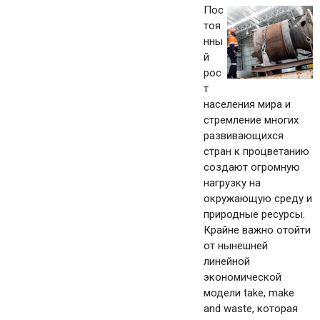
Пос
тоя
нны
й
рос
т
населения мира и
стремление многих
развивающихся
стран к процветанию
создают огромную
нагрузку на
окружающую среду и
природные ресурсы.
Крайне важно отойти
от нынешней
линейной
экономической
модели take, make
and waste, которая