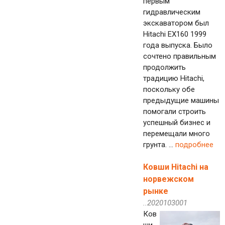
первым
гидравлическим
экскаватором был
Hitachi EX160 1999
года выпуска. Было
сочтено правильным
продолжить
традицию Hitachi,
поскольку обе
предыдущие машины
помогали строить
успешный бизнес и
перемещали много
грунта. ...
подробнее
Ковши Hitachi на
норвежском
рынке
..2020103001
Ков