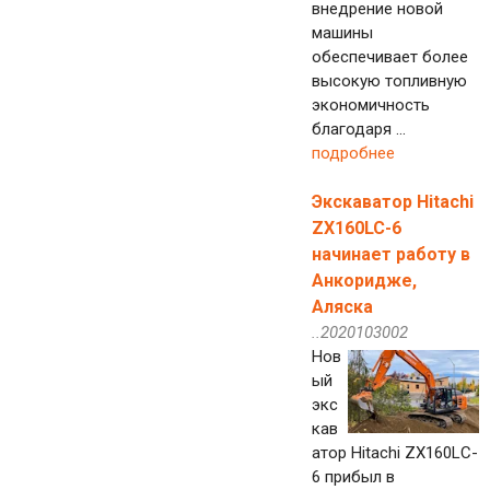
внедрение новой
машины
обеспечивает более
высокую топливную
экономичность
благодаря ...
подробнее
Экскаватор Hitachi
ZX160LC-6
начинает работу в
Анкоридже,
Аляска
..2020103002
Нов
ый
экс
кав
атор Hitachi ZX160LC-
6 прибыл в