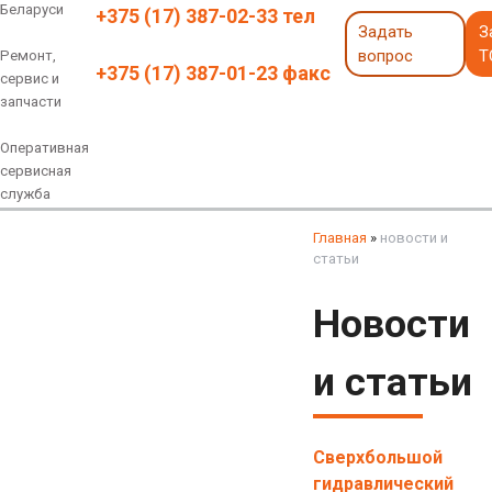
Беларуси
+375 (17) 387-02-33 тел
Задать
З
вопрос
Т
Ремонт,
+375 (17) 387-01-23 факс
сервис и
запчасти
Оперативная
сервисная
служба
Навесное оборудование
Экскаваторы 6 - 18 тонн
Экскаваторы 18 - 40 тонн
Экскаваторы карьерные
Экскаваторы электрические
Экскаваторы амфибии
Экскаваторы колесные
быстросъемные соединения
грейферы, грейферные ковши
смотреть все
смотреть все
Главная
»
новости и
статьи
Новости
и статьи
Сверхбольшой
гидравлический