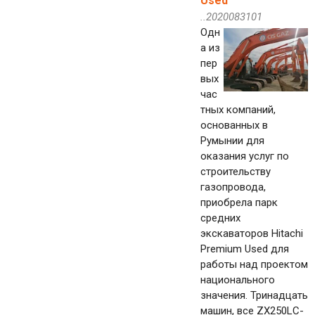
Used
..2020083101
Одн
а из
пер
вых
час
тных компаний,
основанных в
Румынии для
оказания услуг по
строительству
газопровода,
приобрела парк
средних
экскаваторов Hitachi
Premium Used для
работы над проектом
национального
значения. Тринадцать
машин, все ZX250LC-