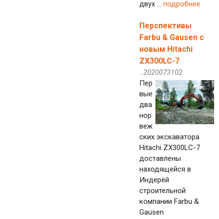
двух ...
подробнее
Перспективы
Farbu & Gausen с
новым Hitachi
ZX300LC-7
..2020073102
Пер
вые
два
нор
веж
ских экскаватора
Hitachi ZX300LC-7
доставлены
находящейся в
Индерёй
строительной
компании Farbu &
Gausen