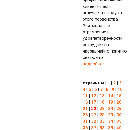
профессиональный
клиент Hitachi
получает выгоду от
этого первенства.
Учитывая его
стремление к
удовлетворенности
сотрудников,
чрезвычайно приятно
знать, что ...
подробнее
страницы
|
1
|
2
|
3
|
4
|
5
|
6
|
7
|
8
|
9
|
10
|
11
|
12
|
13
|
14
|
15
|
16
|
17
|
18
|
19
|
20
|
21
|
22
|
23
|
24
|
25
|
26
|
27
|
28
|
29
|
30
|
31
|
32
|
33
|
34
|
35
|
36
|
37
|
38
|
39
|
40
|