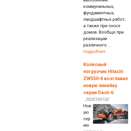
выполнении
коммунальных,
фундаментных,
ландшафтных работ,
а также при сносе
домов. Вообще при
реализации
различного ...
подробнее
Колесный
погрузчик Hitachi
ZW550-6 возглавил
новую линейку
серии Dash-6
..2020100102
Нов
ую
сер
ию