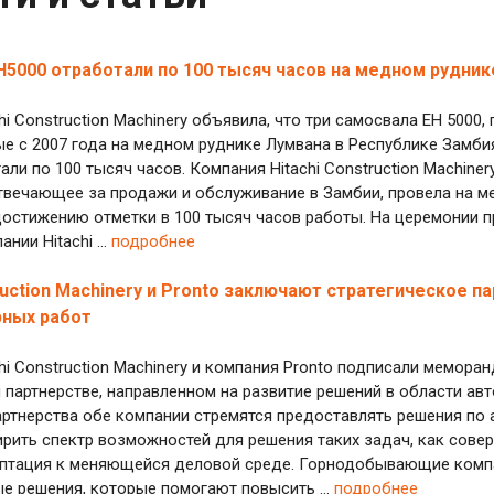
5000 отработали по 100 тысяч часов на медном рудник
hi Construction Machinery объявила, что три самосвала EH 5000
е с 2007 года на медном руднике Лумвана в Республике Замби
тали по 100 тысяч часов. Компания Hitachi Construction Machin
твечающее за продажи и обслуживание в Замбии, провела на 
стижению отметки в 100 тысяч часов работы. На церемонии п
нии Hitachi ...
подробнее
truction Machinery и Pronto заключают стратегическое 
рных работ
hi Construction Machinery и компания Pronto подписали мемора
 партнерстве, направленном на развитие решений в области ав
артнерства обе компании стремятся предоставлять решения по
ирить спектр возможностей для решения таких задач, как со
аптация к меняющейся деловой среде. Горнодобывающие компа
 решения, которые помогают повысить ...
подробнее