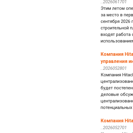
..2026061701
Этим летом опе
за место в пер
сентября 2026 
строительной п
входят работа 
использованием
Компания Hit
управления и
..2026052801
Компания Hitac
централизованн
будет постепен
деловые обсужд
централизован
потенциальных 
Компания Hit
..2026052701