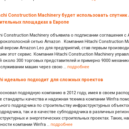
achi Construction Machinery будет использовать спутни
оительных площадках в Европе
hi Construction Machinery объявила о подписании соглашения с
рокополосной сетью Amazon . Компания Hitachi Construction Ma
й версии Amazon Leo для предприятий, став первым производи
им этот сервис. Компания Hitachi Construction Machinery управ
около 300 торговых представителей и примерно 9000 механико
служивании машин через свою ...
подробнее
chi идеально подходит для сложных проектов
основал подрядную компанию в 2012 году, имея в своем распо
 стандарты качества и надежная техника компании Winfra помо
ого подрядчика по строительству инфраструктурных объектов
одрядчика, так и в качестве субподрядчика в различных регио
труктурных и энергетических строительных проектах. Таких, на
ности компании Winfra ...
подробнее