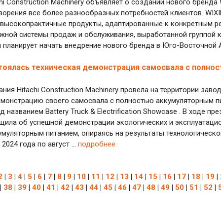
hi Construction Machinery объявляет о создании нового бренд
орения все более разнообразных потребностей клиентов. WIXI
высокопрактичные продукты, адаптированные к конкретным ре
жной системы продаж и обслуживания, выработанной группой ком
 планирует начать внедрение нового бренда в Юго-Восточной Аз
тоялась техническая демонстрация самосвала с полно
ния Hitachi Construction Machinery провела на территории завода
емонстрацию своего самосвала с полностью аккумуляторным 
 названием Battery Truck & Electrification Showcase . В ходе пр
щила об успешной демонстрации экологических и эксплуатацио
муляторным питанием, опираясь на результаты технологическо
2024 года по август ...
подробнее
2
|
3
|
4
|
5
|
6
|
7
|
8
|
9
|
10
|
11
|
12
|
13
|
14
|
15
|
16
|
17
|
18
|
19
|
|
38
|
39
|
40
|
41
|
42
|
43
|
44
|
45
|
46
|
47
|
48
|
49
|
50
|
51
|
52
|