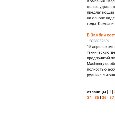
Компания Hitac
целью удовлетв
предлагающий 
на основе наде
годы. Компания
В Замбии сос
..2026052601
15 апреля компа
техническую д
предприятий под
Machinery сооб
полностью акку
руднике с июня 
страницы
|
1
|
34
|
35
|
36
|
37