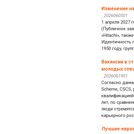
Изменение на
..2026060501
1 апреля 2027 г
(Публичное зая
«Hitachi», так
Идентичность г
1950 году, груп
Вакансии в с
молодых спе
..2026061901
Согласно данны
Scheme, CSCS, 
квалификацией.
лет, по сравне
люди стремятс
карьерного рост
Лучшие евро