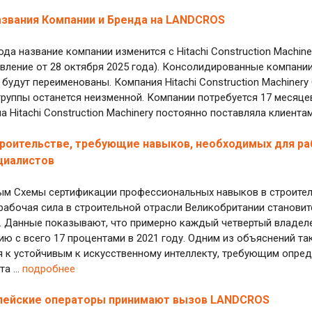
звания Компании и Бренда на LANDCROS
ода название компании изменится с Hitachi Construction Machiner
вление от 28 октября 2025 года). Консолидированные компании
же будут переименованы. Компания Hitachi Construction Machine
руппы останется неизменной. Компании потребуется 17 месяце
па Hitachi Construction Machinery постоянно поставляла клиентам
троительстве, требующие навыков, необходимых для р
циалистов
м Схемы сертификации профессиональных навыков в строительстве
рабочая сила в строительной отрасли Великобритании станови
 Данные показывают, что примерно каждый четвертый владеле
нию с всего 17 процентами в 2021 году. Одним из объяснений т
я к устойчивым к искусственному интеллекту, требующим опре
а ...
подробнее
пейские операторы принимают вызов LANDCROS