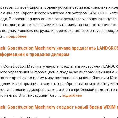
раторы со всей Европы соревнуются в серии национальных ко
вом финале Европейского конкурса операторов LANDCROS, кото
года. В соревнованиях сочетаются реальные условия эксплуат
лощадке, с увлекательными испытаниями на скорость, точность
с водным ковшом, погрузка и переноска целевого груза, преод
 ...
подробнее
achi Construction Machinery начала предлагать LANDCRO
нформацией о продажах дилерам
hi Construction Machinery начала предлагать инструмент LANDCR
ого управления информацией о продажах дилерам, начиная с 2
но внедряться по всему миру поэтапно, начиная с Японии и Юго
ения и информация о клиентах разбросаны по множеству инст
ное управление, дилеры сталкиваются с проблемой недостаточ
клиентах. Этот инструмент был ...
подробнее
achi Construction Machinery создает новый бренд WIXI