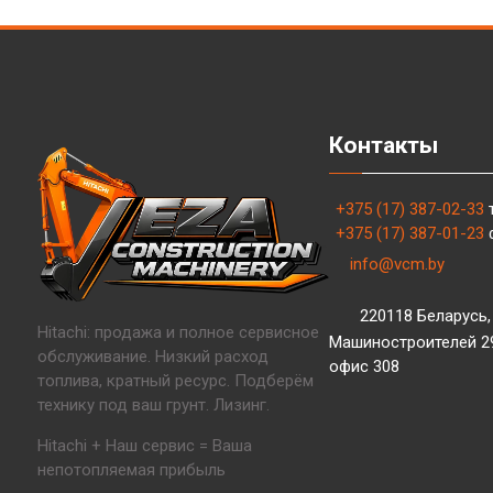
Контакты
+375 (17) 387-02-33
+375 (17) 387-01-23
info@vcm.by
220118 Беларусь, 
Hitachi: продажа и полное сервисное
Машиностроителей 29,
обслуживание. Низкий расход
офис 308
топлива, кратный ресурс. Подберём
технику под ваш грунт. Лизинг.
Hitachi + Наш сервис = Ваша
непотопляемая прибыль