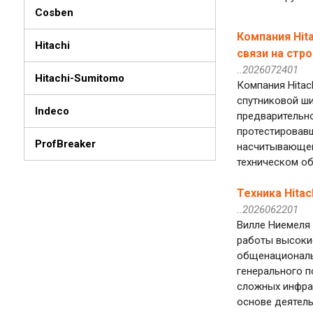
Cosben
Компания Hit
Hitachi
связи на стр
..2026072401
Hitachi-Sumitomo
Компания Hitac
спутниковой ши
Indeco
предварительно
протестировавш
ProfBreaker
насчитывающей 
техническом об
Техника Hita
..2026062201
Вилле Ниемеля 
работы высокие
общенациональн
генерального п
сложных инфрас
основе деятель