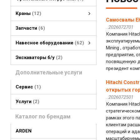
Краны
12
Самосвалы EH
гусеничные краны
колесные краны
..2026072701
Запчасти
6
Компания Hitac
эксплуатируемы
Навесное оборудование
62
Mining , отрабо
Навесное оборудование
быстросъемные соединения
стрелы, рукояти
грейферы, грейферные ковши
смотреть все
предприятие, о
Экскаваторы б/у
2
посвященную до
президент компа
Дополнительные услуги
Hitachi Cons
Сервис
1
открытых го
..2026072501
Услуги
2
Компания Hitac
стратегическом
Каталог по брендам
рамках этого п
клиентам расш
ARDEN
операций и ад
масштабируемые