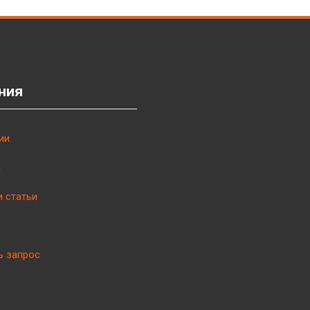
ния
ии
ы
и статьи
ь запрос