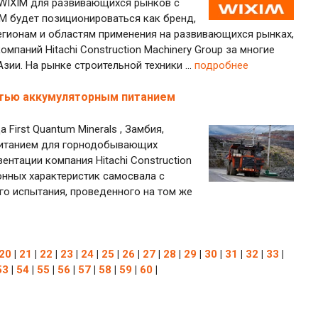
а WIXIM для развивающихся рынков с
M будет позиционироваться как бренд,
гионам и областям применения на развивающихся рынках,
паний Hitachi Construction Machinery Group за многие
ии. На рынке строительной техники ...
подробнее
стью аккумуляторным питанием
 First Quantum Minerals , Замбия,
питанием для горнодобывающих
езентации компания Hitachi Construction
нных характеристик самосвала с
го испытания, проведенного на том же
20
|
21
|
22
|
23
|
24
|
25
|
26
|
27
|
28
|
29
|
30
|
31
|
32
|
33
|
53
|
54
|
55
|
56
|
57
|
58
|
59
|
60
|