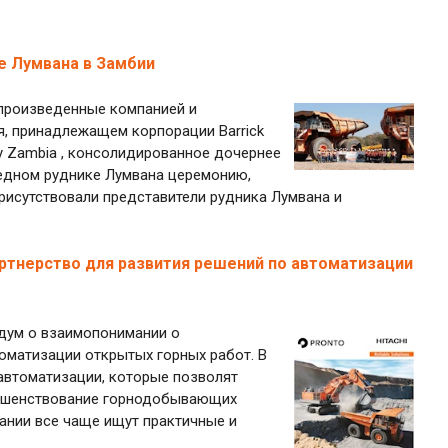
е Лумвана в Замбии
, произведенные компанией и
я, принадлежащем корпорации Barrick
ery Zambia , консолидированное дочернее
медном руднике Лумвана церемонию,
рисутствовали представители рудника Лумвана и
партнерство для развития решений по автоматизации
ндум о взаимопонимании о
томатизации открытых горных работ. В
 автоматизации, которые позволят
вершенствование горнодобывающих
нии все чаще ищут практичные и