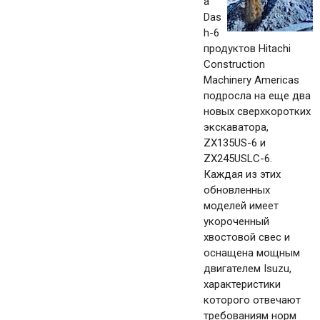
а
Das
h-6
продуктов Hitachi
Construction
Machinery Americas
подросла на еще два
новых сверхкоротких
экскаватора,
ZX135US-6 и
ZX245USLC-6.
Каждая из этих
обновленных
моделей имеет
укороченный
хвостовой свес и
оснащена мощным
двигателем Isuzu,
характеристики
которого отвечают
требованиям норм