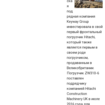
ска
я
под
рядная компания
Keyway Group
инвестировала в свой
первый фронтальный
погрузчик Hitachi,
который также
является первым в
своем роде
погрузчиком,
продаванным в
Великобритании.
Погрузчик ZW310-6
поставлен
подрядчику
компанией Hitachi
Construction
Machinery UK в июле
2016 года для