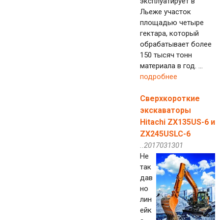
эксплуатирует в
Льеже участок
площадью четыре
гектара, который
обрабатывает более
150 тысяч тонн
материала в год. ...
подробнее
Сверхкороткие
экскаваторы
Hitachi ZX135US-6 и
ZX245USLC-6
..2017031301
Не
так
дав
но
лин
ейк