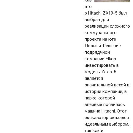
кав
ато
р Hitachi ZX19-5 был
выбран для
реализации сложного
коммунального
проекта на юге
Польши. Решение
подрядчной
компании Elkop
инвестировать в
модель Zaxis-5
является
значительной вехой в
истории компании, в
парке которой
впервые появилась
машина Hitachi. Этот
экскаватор оказался
идеальным выбором,
так как и