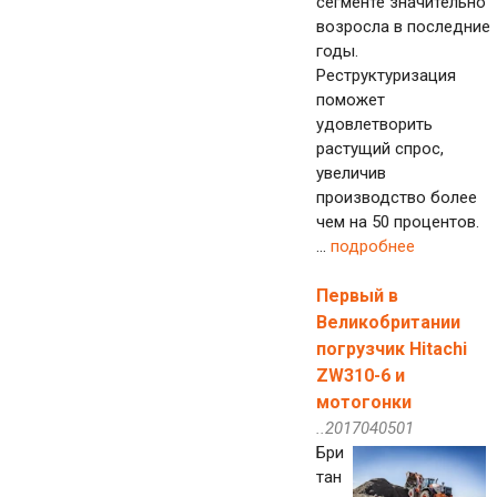
сегменте значительно
возросла в последние
годы.
Реструктуризация
поможет
удовлетворить
растущий спрос,
увеличив
производство более
чем на 50 процентов.
...
подробнее
Первый в
Великобритании
погрузчик Hitachi
ZW310-6 и
мотогонки
..2017040501
Бри
тан