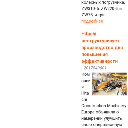
колесных погрузчика,
ZW310-5, ZW220-5 и
ZW75, и три ...
подробнее
Hitachi
реструктурирует
производство для
повышения
эффективности
..2017040601
Ком
пани
я
Hita
chi
Construction Machinery
Europe объявила о
намерении улучшить
свою операционную