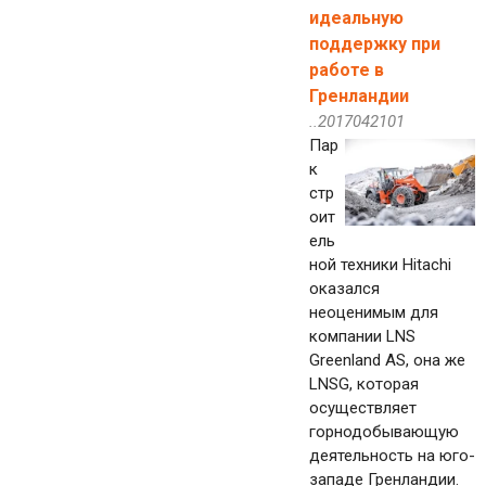
идеальную
поддержку при
работе в
Гренландии
..2017042101
Пар
к
стр
оит
ель
ной техники Hitachi
оказался
неоценимым для
компании LNS
Greenland AS, она же
LNSG, которая
осуществляет
горнодобывающую
деятельность на юго-
западе Гренландии.