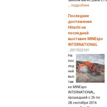
звеном магистрали E75
...
подробнее
Последние
достижения
Hitachi на
последней
выставке MINExpo
INTERNATIONAL
..2017022101
На
пос
лед
ней
выс
тав
ке MINExpo
INTERNATIONAL,
прошедшей с 26 по
28 сентября 2016