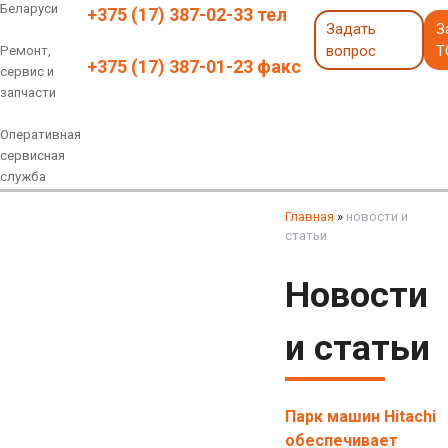
Беларуси
+375 (17) 387-02-33 тел
Задать
З
вопрос
Т
Ремонт,
+375 (17) 387-01-23 факс
сервис и
запчасти
Оперативная
сервисная
служба
Навесное оборудование
Экскаваторы 6 - 18 тонн
Экскаваторы 18 - 40 тонн
Экскаваторы карьерные
Экскаваторы электрические
Экскаваторы амфибии
Экскаваторы колесные
быстросъемные соединения
грейферы, грейферные ковши
смотреть все
смотреть все
Главная
»
новости и
статьи
Новости
и статьи
Парк машин Hitachi
обеспечивает