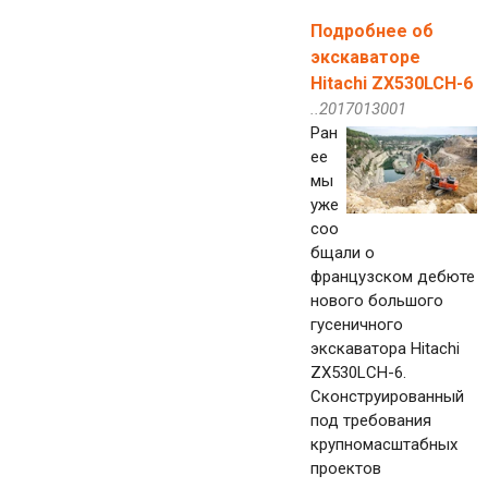
Подробнее об
экскаваторе
Hitachi ZX530LCH-6
..2017013001
Ран
ее
мы
уже
соо
бщали о
французском дебюте
нового большого
гусеничного
экскаватора Hitachi
ZX530LCH-6.
Сконструированный
под требования
крупномасштабных
проектов