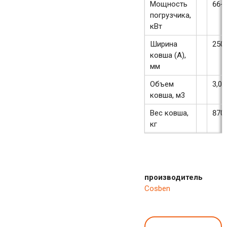
Мощность
66-
погрузчика,
кВт
Ширина
250
ковша (A),
мм
Объем
3,0
ковша, м3
Вес ковша,
870
кг
производитель
Cosben