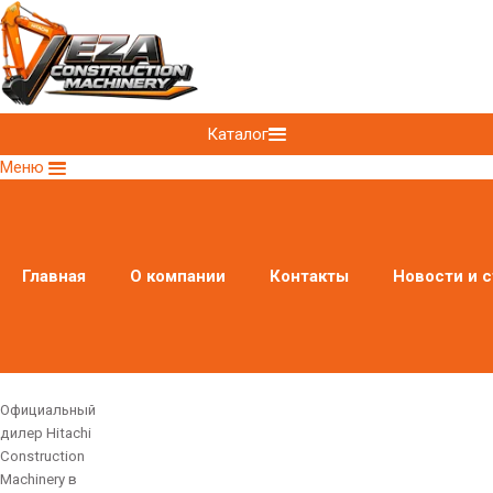
Каталог
Меню
Главная
О компании
Контакты
Новости и с
Официальный
дилер Hitachi
Construction
Machinery в