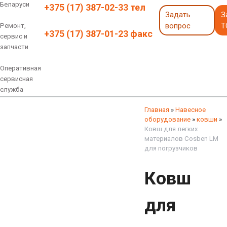
Беларуси
+375 (17) 387-02-33 тел
Задать
З
вопрос
Т
Ремонт,
+375 (17) 387-01-23 факс
сервис и
запчасти
Оперативная
сервисная
служба
Навесное оборудование
Экскаваторы 6 - 18 тонн
Экскаваторы 18 - 40 тонн
Экскаваторы карьерные
Экскаваторы электрические
Экскаваторы амфибии
Экскаваторы колесные
быстросъемные соединения
грейферы, грейферные ковши
смотреть все
смотреть все
Главная
»
Навесное
оборудование
»
ковши
»
Ковш для легких
материалов Cosben LM
для погрузчиков
Ковш
для