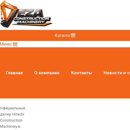
Каталог
Меню
Главная
О компании
Контакты
Новости и с
Официальный
дилер Hitachi
Construction
Machinery в