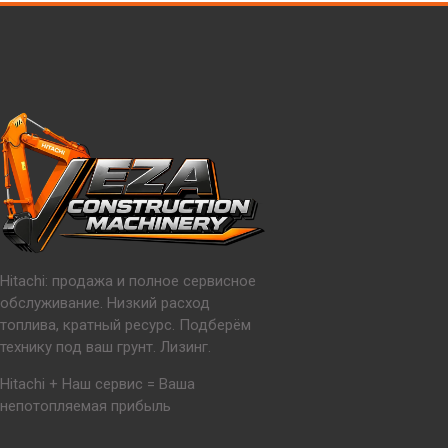
Hitachi: продажа и полное сервисное
обслуживание. Низкий расход
топлива, кратный ресурс. Подберём
технику под ваш грунт. Лизинг.
Hitachi + Наш сервис = Ваша
непотопляемая прибыль