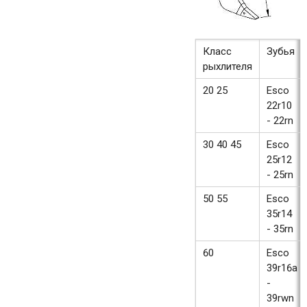
Класс
Зубья
рыхлителя
20 25
Esco
22r10
- 22rn
30 40 45
Esco
25r12
- 25rn
50 55
Esco
35r14
- 35rn
60
Esco
39r16a
-
39rwn