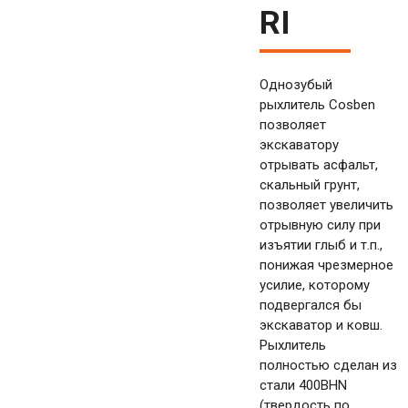
RI
Однозубый
рыхлитель Cosben
позволяет
экскаватору
отрывать асфальт,
скальный грунт,
позволяет увеличить
отрывную силу при
изъятии глыб и т.п.,
понижая чрезмерное
усилие, которому
подвергался бы
экскаватор и ковш.
Рыхлитель
полностью сделан из
стали 400BHN
(твердость по