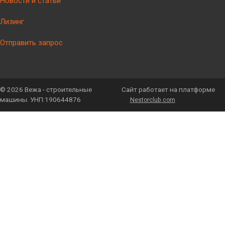
Новости и статьи
Лизинг
Отправить запрос
©
2026 Вежа - строительные
Сайт работает на платформе
машины. УНП:190644876
Nestorclub.com