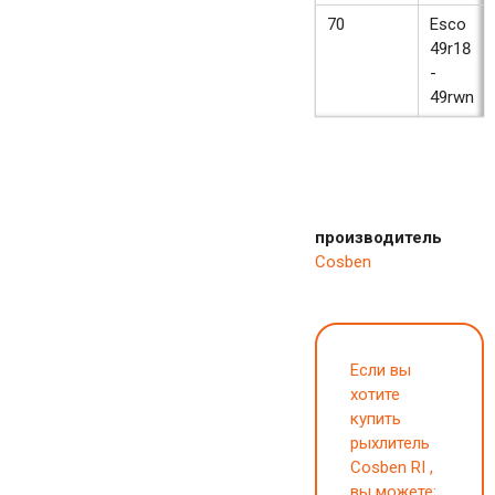
70
Esco
49r18
-
49rwn
производитель
Cosben
Если вы
хотите
купить
рыхлитель
Cosben RI ,
вы можете: