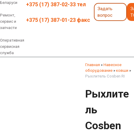
Беларуси
+375 (17) 387-02-33 тел
Задать
З
вопрос
Т
Ремонт,
+375 (17) 387-01-23 факс
сервис и
запчасти
Оперативная
сервисная
служба
Навесное оборудование
Экскаваторы 6 - 18 тонн
Экскаваторы 18 - 40 тонн
Экскаваторы карьерные
Экскаваторы электрические
Экскаваторы амфибии
Экскаваторы колесные
быстросъемные соединения
грейферы, грейферные ковши
смотреть все
смотреть все
Главная
»
Навесное
оборудование
»
ковши
»
Рыхлитель Cosben RI
Рыхлите
ль
Cosben