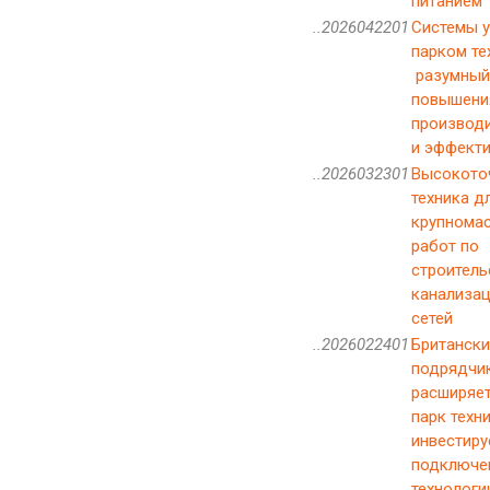
питанием
..2026042201
Системы у
парком те
разумный
повышени
производ
и эффект
..2026032301
Высокото
техника д
крупнома
работ по
строитель
канализа
сетей
..2026022401
Британски
подрядчи
расширяет
парк техн
инвестиру
подключе
технологи