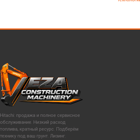
Hitachi: продажа и полное сервисное
обслуживание. Низкий расход
топлива, кратный ресурс. Подберём
технику под ваш грунт. Лизинг.