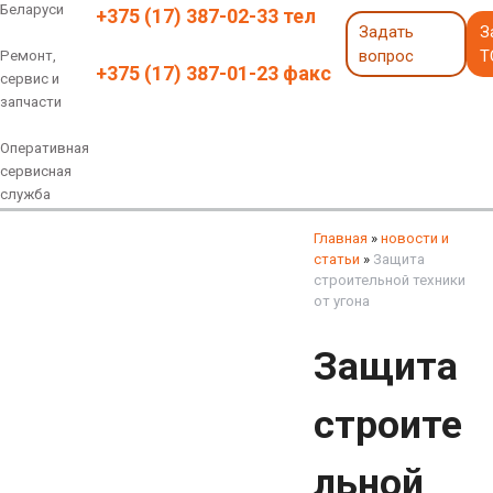
Беларуси
+375 (17) 387-02-33 тел
Задать
З
вопрос
Т
Ремонт,
+375 (17) 387-01-23 факс
сервис и
запчасти
Оперативная
сервисная
служба
Навесное оборудование
Экскаваторы 6 - 18 тонн
Экскаваторы 18 - 40 тонн
Экскаваторы карьерные
Экскаваторы электрические
Экскаваторы амфибии
Экскаваторы колесные
быстросъемные соединения
грейферы, грейферные ковши
смотреть все
смотреть все
Главная
»
новости и
статьи
»
Защита
строительной техники
от угона
Защита
строите
льной