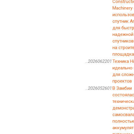
Constructi
Machinery
использо
спутник A
для быстр
надежной
спутников
на строит
площадках
..2026062201
Техника Hi
идеально
для слож
проектов
..2026052601
В Замбии
состояла
техническ
демонстр
самосвала
полность
аккумуля