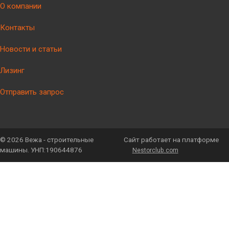
О компании
Контакты
Новости и статьи
Лизинг
Отправить запрос
©
2026 Вежа - строительные
Сайт работает на платформе
машины. УНП:190644876
Nestorclub.com