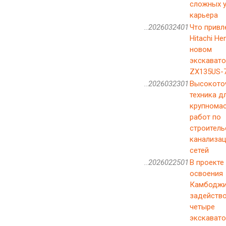
сложных 
карьера
..2026032401
Что привл
Hitachi Hen
новом
экскавато
ZX135US-
..2026032301
Высокото
техника д
крупнома
работ по
строитель
канализа
сетей
..2026022501
В проекте
освоения
Камбодж
задейств
четыре
экскавато