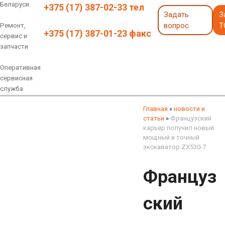
Беларуси
+375 (17) 387-02-33 тел
Задать
З
вопрос
Т
Ремонт,
+375 (17) 387-01-23 факс
сервис и
запчасти
Оперативная
сервисная
служба
Навесное оборудование
Экскаваторы 6 - 18 тонн
Экскаваторы 18 - 40 тонн
Экскаваторы карьерные
Экскаваторы электрические
Экскаваторы амфибии
Экскаваторы колесные
быстросъемные соединения
грейферы, грейферные ковши
смотреть все
смотреть все
Главная
»
новости и
статьи
»
Французский
карьер получил новый
мощный и точный
экскаватор ZX530-7
Француз
ский