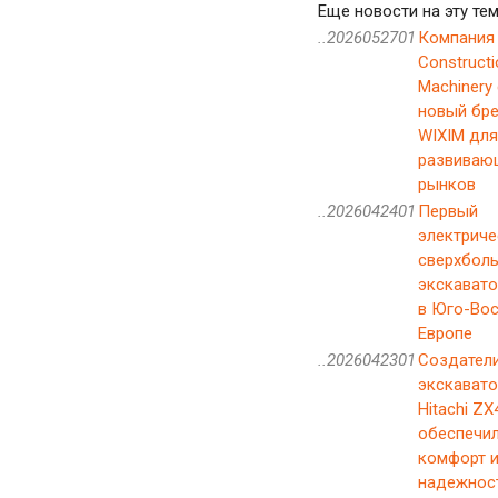
Еще новости на эту тем
..2026052701
Компания 
Constructi
Machinery
новый бр
WIXIM для
развиваю
рынков
..2026042401
Первый
электриче
сверхбол
экскаватор
в Юго-Во
Европе
..2026042301
Создател
экскавато
Hitachi ZX
обеспечи
комфорт 
надежнос