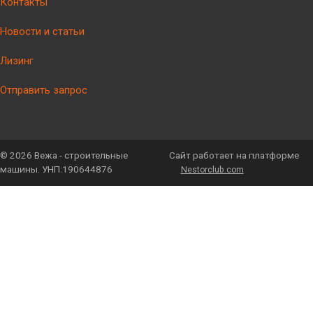
Контакты
Новости и статьи
Лизинг
Отправить запрос
©
2026 Вежа - строительные
Сайт работает на платформе
машины. УНП:190644876
Nestorclub.com