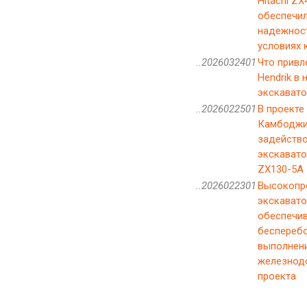
Hitachi ZX
обеспечил
надежнос
условиях 
..2026032401
Что привле
Hendrik в
экскавато
..2026022501
В проекте
Камбодж
задейств
экскавато
ZX130-5A
..2026022301
Высокопр
экскаватор
обеспечи
беспереб
выполнени
железнод
проекта