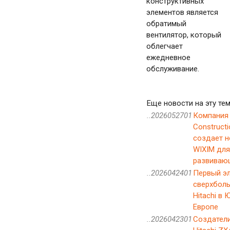
конструктивных
элементов является
обратимый
вентилятор, который
облегчает
ежедневное
обслуживание.
Еще новости на эту тем
..2026052701
Компания 
Constructi
создает 
WIXIM для
развиваю
..2026042401
Первый э
сверхбол
Hitachi в
Европе
..2026042301
Создатели