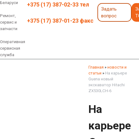
Беларуси
+375 (17) 387-02-33 тел
Задать
З
вопрос
Т
Ремонт,
+375 (17) 387-01-23 факс
сервис и
запчасти
Оперативная
сервисная
служба
Навесное оборудование
Экскаваторы 6 - 18 тонн
Экскаваторы 18 - 40 тонн
Экскаваторы карьерные
Экскаваторы электрические
Экскаваторы амфибии
Экскаваторы колесные
быстросъемные соединения
грейферы, грейферные ковши
смотреть все
смотреть все
Главная
»
новости и
статьи
»
На карьере
Guena новый
экскаватор Hitachi
ZX530LCH-6
На
карьере