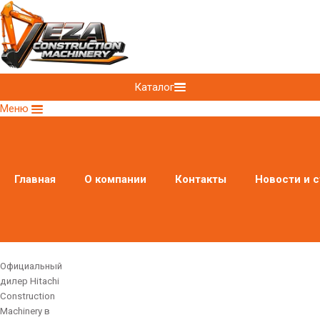
Каталог
Меню
Главная
О компании
Контакты
Новости и с
Официальный
дилер Hitachi
Construction
Machinery в