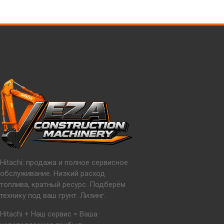
Hitachi: продажа и полное сервисное
обслуживание. Низкий расход
топлива, кратный ресурс. Подберём
технику под ваш грунт. Лизинг.
Hitachi + Наш сервис = Ваша