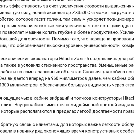
ить эффективность за счет увеличения скорости выдвижения и
гивающую силу, новый экскаватор ZX350LC-5 может загружать
ойство, которое гасит толчки, тем самым ускоряет позициониров
а ролик механизм скольжения увеличивает емкость цилиндра г
 позволяет машине копать глубже и более продуктивно. Усил
ольшей долговечности. Помимо того, что наращена производит
ий, что обеспечивает высокий уровень универсальности, комфо
ескопические экскаваторы Hitachi Zaxis-5 создавались для р
а также в условиях стесненного пространства. Уменьшенные ра
работы на самых различных объектах. Скользящая кабина нов
Она выдается вперед на 960 миллиметров далее, чем кабина об
1300 миллиметров, обеспечивая большую видимость через стек
 ощущаемых в кабине вибраций и толчков конструкторы Hitac
д-плите. Внутри кабины имеются семидюймовый цветной жидко
 которые располагаются в пределах легкой досягаемости право
ратную связь с клиентами, для которых важна легкость обслу
ировали в новинку ряд экономящих время конструктивных особен