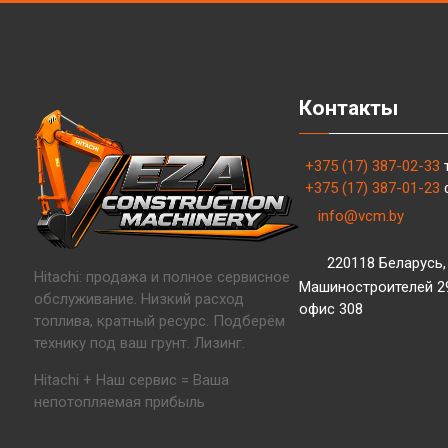
Контакты
+375 (17) 387-02-33
+375 (17) 387-01-23
info@vcm.by
220118 Беларусь, 
Hitachi: продажа и полное сервисное
Машиностроителей 29,
обслуживание. Низкий расход
офис 308
топлива, кратный ресурс. Подберём
технику под ваш грунт. Лизинг.
Hitachi + Наш сервис = Ваша
непотопляемая прибыль