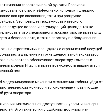
 втягивания телескопической рукояти. Развивая
 самосвалы быстро и эффективно, используя функцию
ание как при экскавации, так и при разгрузке.
рейфера. Это повышает надежность навесного
енное ведущее колесо и регулирующий цилиндр также
ельность этого специального экскаватора, он имеет ряд
рта и безопасности, а также простоту в обслуживании.
аботы на строительных площадках с ограниченной несущей
бочий вес и давление на грунт делают такой экскаватор
ого экскаватора обеспечивает оператору комфорт и
ычной модели Hitachi, и имеет возможность выдвигаться
лянный пол.
hi модернизировали механизм скольжения кабины, уйдя от
кристаллический монитор и эргономичные управляющие
й руки оператора.
живания, максимальная доступность к узлам, инженеры
ностей. Это такие точки с удобным доступом, как