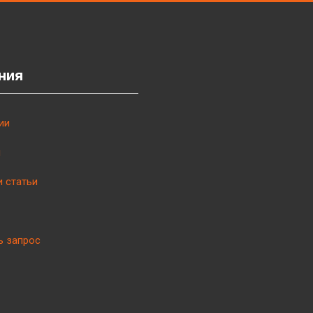
ния
ии
ы
и статьи
ь запрос