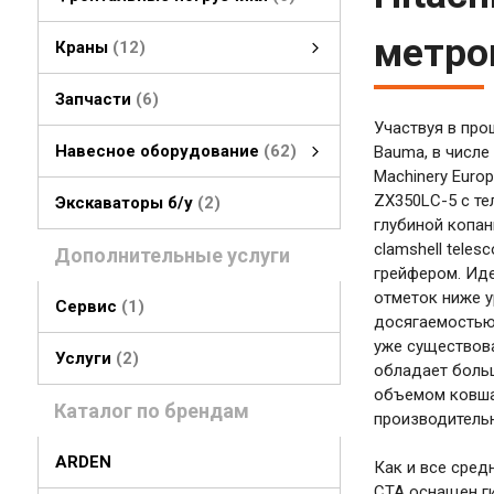
метро
Краны
12
гусеничные краны
колесные краны
Запчасти
6
Участвуя в про
Навесное оборудование
62
Bauma, в числе 
Machinery Euro
Навесное оборудование
быстросъемные соединения
стрелы, рукояти
грейферы, грейферные ковши
смотреть все
ZX350LC-5 с т
Экскаваторы б/у
2
глубиной копан
clamshell teles
Дополнительные услуги
грейфером. Ид
отметок ниже у
Сервис
1
досягаемостью
уже существова
Услуги
2
обладает больш
объемом ковша
Каталог по брендам
производитель
ARDEN
Как и все сред
CTA оснащен ги