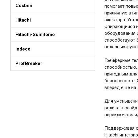
Cosben
помогает повыс
приличную втя
эжектора. Устр
Hitachi
Опирающийся н
оборудования и
Hitachi-Sumitomo
способствуют б
полезных функц
Indeco
Грейферные тел
ProfBreaker
способностью, 
пригодным для 
безопасность. 
вперед еще на 
Для уменьшения
ролика к слай
переключатели,
Поддерживая об
Hitachi интегр