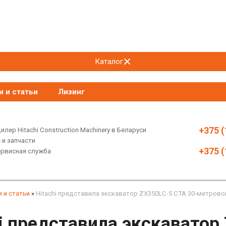
Каталог
и и статьи
Лизинг
+375 (
лер Hitachi Construction Machinery в Беларуси
 и запчасти
+375 (
ервисная служба
 и статьи
»
Hitachi представила экскаватор ZX350LC-5 CTA 30-метров
i представила экскаватор