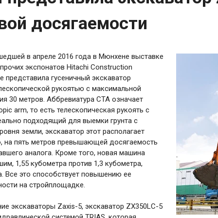
вой досягаемости
шедшей в апреле 2016 года в Мюнхене выставке
прочих экспонатов Hitachi Construction
pe представила гусеничный экскаватор
елескопической рукоятью с максимальной
ия 30 метров. Аббревиатура CTA означает
copic arm, то есть телескопическая рукоять с
еально подходящий для выемки грунта с
ровня земли, экскаватор этот располагает
, на пять метров превышающей досягаемость
вшего аналога. Кроме того, новая машина
им, 1,55 кубометра против 1,3 кубометра,
. Все это способствует повышению ее
ности на стройплощадке.
ние экскаваторы Zaxis-5, экскаватор ZX350LC-5
дравлической системой TRIAS, которая