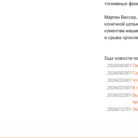
топливные филь
Мартин Виссер,
конечной целью
клиентам маши
и срыва сроков
Еще новости на
..2026042401
Пе
..2026042301
Со
..2026032401
Чт
..2026022501
В 
..2026022301
Вы
пр
..2026012701
Эк