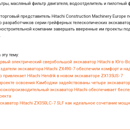
тры, масляный фильтр двигателя, водоотделитель и пилотный ф
 торговый представитель Hitachi Construction Machinery Europe 
 разработчиков серии грейферных телескопических экскавато
ностроительной компании завершать вверенные им проекты по
.
 эту тему:
рвый электрический сверхбольшой экскаватор Hitachi в Юго-В
здатели экскаватора Hitachi ZX490-7 обеспечили комфорт и на
о привлекает Hitachi Hendrik в новом экскаваторе ZX135US-7
проекте освоения Камбоджи задействованы четыре экскаватора
сокопроизводительный экскаватор Hitachi обеспечивает бесп
оекта
скаватор Hitachi ZX350LC-7 SLF как идеальное сочетание мощн