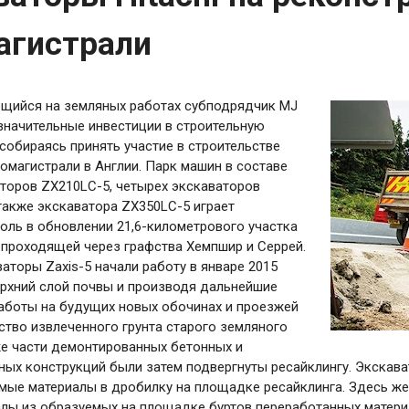
агистрали
щийся на земляных работах субподрядчик MJ
значительные инвестиции в строительную
, собираясь принять участие в строительстве
омагистрали в Англии. Парк машин в составе
торов ZX210LC-5, четырех экскаваторов
также экскаватора ZX350LC-5 играет
оль в обновлении 21,6-километрового участка
 проходящей через графства Хемпшир и Серрей.
аторы Zaxis-5 начали работу в январе 2015
ерхний слой почвы и производя дальнейшие
аботы на будущих новых обочинах и проезжей
ство извлеченного грунта старого земляного
же части демонтированных бетонных и
ых конструкций были затем подвергнуты ресайклингу. Экскава
мые материалы в дробилку на площадке ресайклинга. Здесь ж
лы из образуемых на площадке буртов переработанных материал