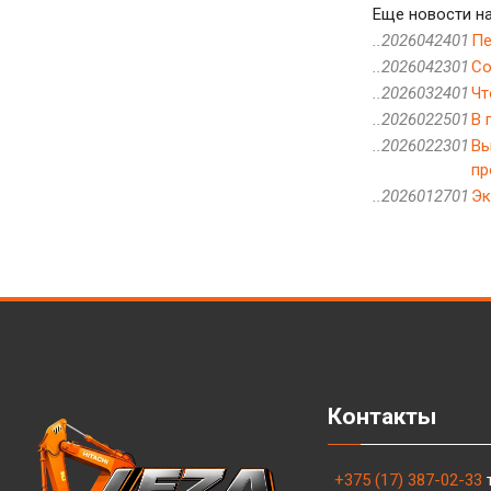
Еще новости на
..2026042401
Пе
..2026042301
Со
..2026032401
Чт
..2026022501
В 
..2026022301
Вы
пр
..2026012701
Эк
Контакты
+375 (17) 387-02-33