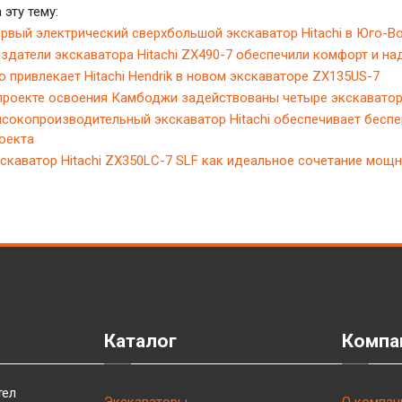
 эту тему:
рвый электрический сверхбольшой экскаватор Hitachi в Юго-В
здатели экскаватора Hitachi ZX490-7 обеспечили комфорт и на
о привлекает Hitachi Hendrik в новом экскаваторе ZX135US-7
проекте освоения Камбоджи задействованы четыре экскаватора
сокопроизводительный экскаватор Hitachi обеспечивает бесп
оекта
скаватор Hitachi ZX350LC-7 SLF как идеальное сочетание мощн
Каталог
Компа
тел