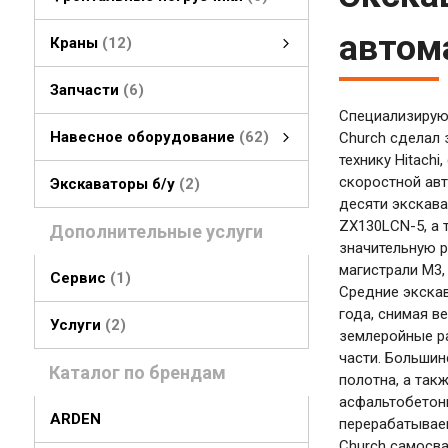
автом
Краны
12
гусеничные краны
колесные краны
Запчасти
6
Специализирую
Навесное оборудование
62
Church сделал 
технику Hitachi
Навесное оборудование
быстросъемные соединения
стрелы, рукояти
грейферы, грейферные ковши
смотреть все
скоростной авт
Экскаваторы б/у
2
десяти экскава
ZX130LCN-5, а 
Дополнительные услуги
значительную р
магистрали М3,
Сервис
1
Средние экскав
года, снимая в
Услуги
2
землеройные р
части. Большин
Каталог по брендам
полотна, а так
асфальтобетонн
ARDEN
перерабатывае
Church самосва