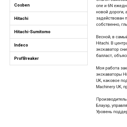
Cosben
one и 6N ежедн
новой дороги, 
задействован п
Hitachi
собственно, гл
Hitachi-Sumitomo
Весной, в самы
Hitachi. В цен
Indeco
экскаватор сни
балласт, объя
ProfBreaker
Моя работа зак
экскаваторы Hi
UK, каковое по
Machinery UK, 
Производительн
Блауэр, управл
Уровень поддер