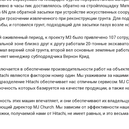
евно в часы пик доставлялось обратно на стройплощадку. Мате
а 6N для обратной засыпки при устройстве искусственных соо
ри грохочении извлеченного при реконструкции грунта. Для под
ыбы, и готовился грунт, подходящий для засыпки пазух возле н
й оживленный период, к проекту М3 было привлечено 107 сотр
тральной зоне близко друг к другу работали 20-тонные экскават
мал верхний слой грунта, второй вел основные земляные работ
сняет менеджер субподрядчика Вернон Крид.
лючается в обеспечении производительности работ на объекте,
tachi являются фактором номер один. Мы ухаживаем за нашими 
дразделение Hitachi обеспечивает нас отличным сервисом. MJ Ch
прочность которых базируется на качестве продукции, а также 
ость этих машин впечатляет, и они обеспечивают их владельц
яющий директор MJ Church. Мы зависим от эффективности наш
жки, получаемой нами от Hitachi, не имеет равных, и это весьм