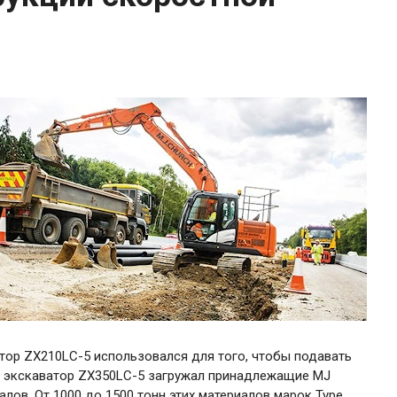
тор ZX210LC-5 использовался для того, чтобы подавать
е экскаватор ZX350LC-5 загружал принадлежащие MJ
ов. От 1000 до 1500 тонн этих материалов марок Type