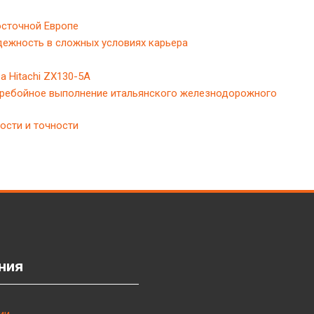
осточной Европе
дежность в сложных условиях карьера
 Hitachi ZX130-5A
еребойное выполнение итальянского железнодорожного
ости и точности
ния