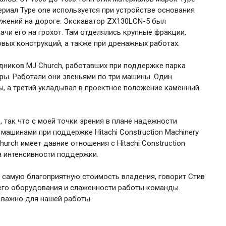
риал Type one используется при устройстве основания
ружений на дороге. Экскаватор ZX130LCN-5 был
ачи его на грохот. Там отделялись крупные фракции,
овых конструкций, а также при дренажных работах.
удников MJ Church, работавших при поддержке парка
оры. Работали они звеньями по три машины. Один
ы, а третий укладывал в проектное положение каменный
 так что с моей точки зрения в плане надежности
машинами при поддержке Hitachi Construction Machinery
urch имеет давние отношения с Hitachi Construction
на интенсивности поддержки.
у самую благоприятную стоимость владения, говорит Стив
его оборудования и слаженности работы команды.
а важно для нашей работы.