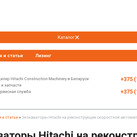
Каталог
и и статьи
Лизинг
+375 (
лер Hitachi Construction Machinery в Беларуси
 и запчасти
+375 (
ервисная служба
 и статьи
»
Экскаваторы Hitachi на реконструкции скоростной автома
ваторы Hitachi на реконст