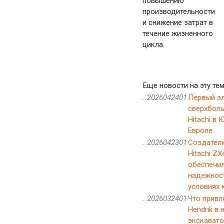
повышению
производительности
и снижение затрат в
течение жизненного
цикла.
Еще новости на эту тем
..2026042401
Первый э
сверхбол
Hitachi в
Европе
..2026042301
Создатели
Hitachi ZX
обеспечил
надежнос
условиях 
..2026032401
Что привле
Hendrik в
экскавато