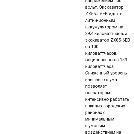
напряжением 400
вольт. Экскаватор
ZX55U-6EB идет с
литий-ионным
аккумулятором на
39,4 киловаттчаса, а
экскаватор ZX85-6EB
на 100
киловаттчасов,
опционально на 133
киловаттчаса.
Сниженный уровень
внешнего шума
позволяет
операторам
интенсивно работать
в жилых городских
районах с
минимальным
шумовым
воздействием на