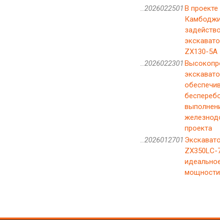
..2026022501
В проекте
Камбодж
задейств
экскавато
ZX130-5A
..2026022301
Высокопр
экскаватор
обеспечи
беспереб
выполнени
железнод
проекта
..2026012701
Экскавато
ZX350LC-7
идеальное
мощности 