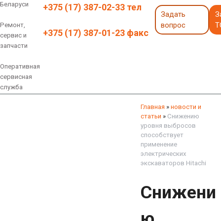
Беларуси
+375 (17) 387-02-33 тел
Задать
З
вопрос
Т
Ремонт,
+375 (17) 387-01-23 факс
сервис и
запчасти
Оперативная
сервисная
служба
Навесное оборудование
Экскаваторы 6 - 18 тонн
Экскаваторы 18 - 40 тонн
Экскаваторы карьерные
Экскаваторы электрические
Экскаваторы амфибии
Экскаваторы колесные
быстросъемные соединения
грейферы, грейферные ковши
смотреть все
смотреть все
Главная
»
новости и
статьи
»
Снижению
уровня выбросов
способствует
применение
электрических
экскаваторов Hitachi
Снижени
ю