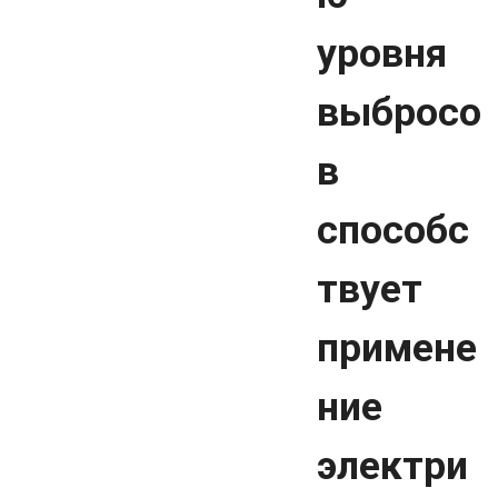
уровня
выбросо
в
способс
твует
примене
ние
электри