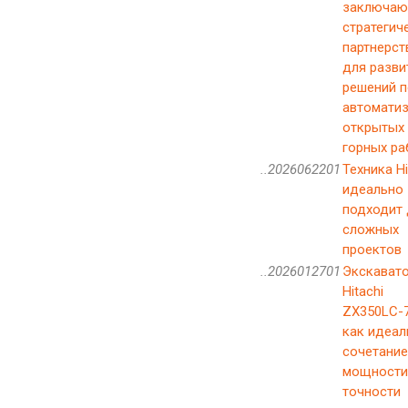
заключаю
стратегич
партнерст
для разви
решений п
автомати
открытых
горных ра
..2026062201
Техника Hi
идеально
подходит 
сложных
проектов
..2026012701
Экскават
Hitachi
ZX350LC-7
как идеал
сочетание
мощности
точности