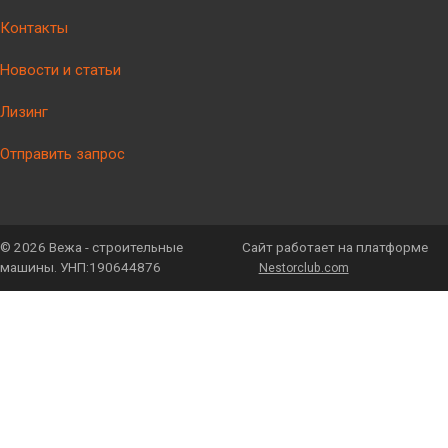
Контакты
Новости и статьи
Лизинг
Отправить запрос
©
2026 Вежа - строительные
Сайт работает на платформе
машины. УНП:190644876
Nestorclub.com