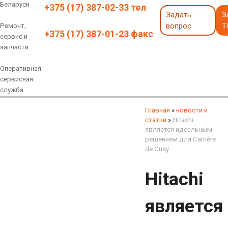
Беларуси
+375 (17) 387-02-33 тел
Задать
З
вопрос
Т
Ремонт,
+375 (17) 387-01-23 факс
сервис и
запчасти
Оперативная
сервисная
служба
Навесное оборудование
Экскаваторы 6 - 18 тонн
Экскаваторы 18 - 40 тонн
Экскаваторы карьерные
Экскаваторы электрические
Экскаваторы амфибии
Экскаваторы колесные
быстросъемные соединения
грейферы, грейферные ковши
смотреть все
смотреть все
Главная
»
новости и
статьи
»
Hitachi
является идеальным
решением для Carrière
de Cusy
Hitachi
является