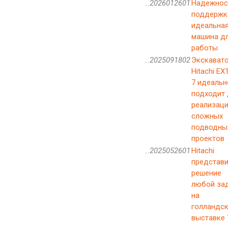
..2026012601
Надежнос
поддержк
идеальна
машина д
работы
..2025091802
Экскават
Hitachi EX
7 идеальн
подходит 
реализац
сложных
подводны
проектов
..2025052601
Hitachi
представи
решение
любой за
на
голландс
выставке