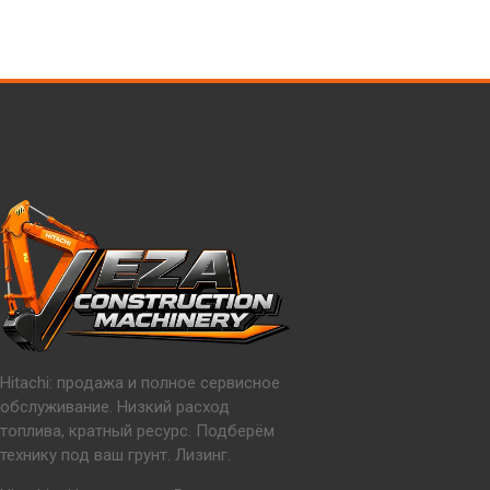
Hitachi: продажа и полное сервисное
обслуживание. Низкий расход
топлива, кратный ресурс. Подберём
технику под ваш грунт. Лизинг.