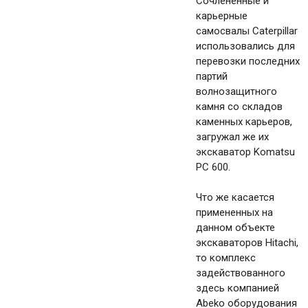
Сочлененные и
карьерные
самосвалы Caterpillar
использовались для
перевозки последних
партий
волнозащитного
камня со складов
каменных карьеров,
загружал же их
экскаватор Komatsu
PC 600.
Что же касается
примененных на
данном объекте
экскаваторов Hitachi,
то комплекс
задействованного
здесь компанией
Abeko оборудования