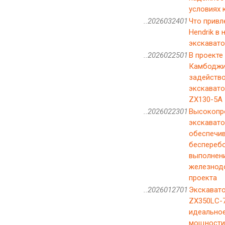
условиях 
..2026032401
Что привле
Hendrik в
экскавато
..2026022501
В проекте
Камбодж
задейств
экскавато
ZX130-5A
..2026022301
Высокопр
экскаватор
обеспечи
беспереб
выполнени
железнод
проекта
..2026012701
Экскавато
ZX350LC-7
идеальное
мощности 