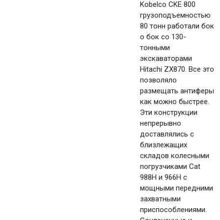
Kobelco CKE 800
грузоподъемностью
80 тонн работали бок
о бок со 130-
тонными
экскаваторами
Hitachi ZX870. Все это
позволяло
размещать антиферы
как можно быстрее.
Эти конструкции
непрерывно
доставлялись с
близлежащих
складов колесными
погрузчиками Cat
988H и 966H с
мощными передними
захватными
приспособлениями.