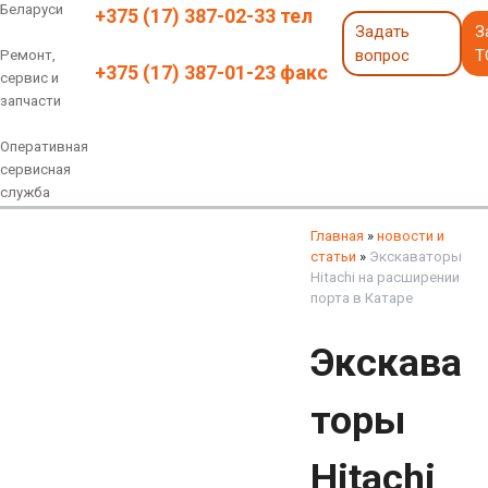
Беларуси
+375 (17) 387-02-33 тел
Задать
З
вопрос
Т
Ремонт,
+375 (17) 387-01-23 факс
сервис и
запчасти
Оперативная
сервисная
служба
Навесное оборудование
Экскаваторы 6 - 18 тонн
Экскаваторы 18 - 40 тонн
Экскаваторы карьерные
Экскаваторы электрические
Экскаваторы амфибии
Экскаваторы колесные
быстросъемные соединения
грейферы, грейферные ковши
смотреть все
смотреть все
Главная
»
новости и
статьи
»
Экскаваторы
Hitachi на расширении
порта в Катаре
Экскава
торы
Hitachi