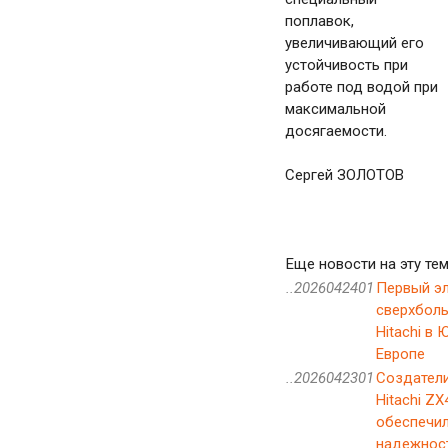
поплавок,
увеличивающий его
устойчивость при
работе под водой при
максимальной
досягаемости.
Сергей ЗОЛОТОВ
Еще новости на эту тем
..2026042401
Первый э
сверхбол
Hitachi в
Европе
..2026042301
Создатели
Hitachi ZX
обеспечил
надежнос