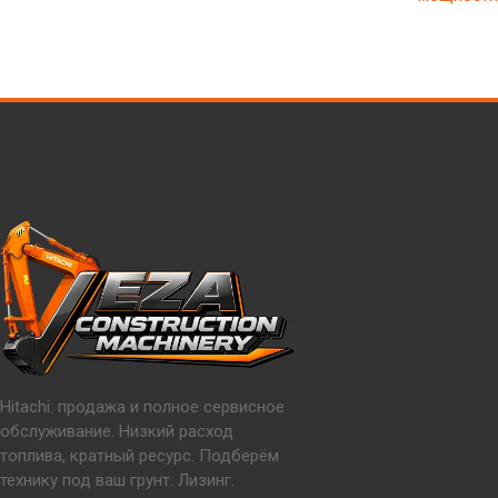
Hitachi: продажа и полное сервисное
обслуживание. Низкий расход
топлива, кратный ресурс. Подберём
технику под ваш грунт. Лизинг.