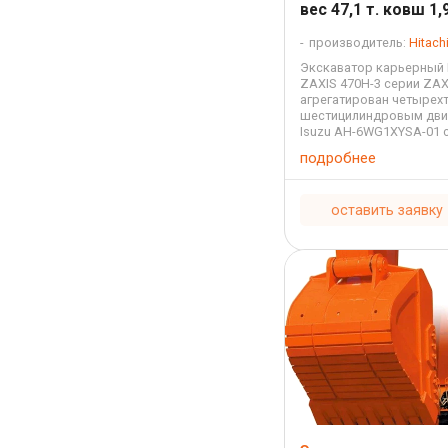
вес 47,1 т. ковш 1,9
производитель:
Hitach
Экскаватор карьерный H
ZAXIS 470H-3 серии ZAX
агрегатирован четырех
шестицилиндровым дви
Isuzu AH-6WG1XYSA-01 
охлаждением и непоср
подробнее
впрыском с рабочим о
15,681литров. Топливны
экскаватора ...
оставить заявку