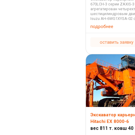
670LCH-3 серии ZAXIS-3
агрегатирован четырех
шестицилиндровым дви
Isuzu AH-6WG1XYSA-02 
охлаждением и непоср
подробнее
впрыском с турбонадду
рабочим объемом 15,68
мощностью 469 ...
оставить заявку
Экскаватор карьер
Hitachi EX 8000-6
вес 811 т. ковш 40