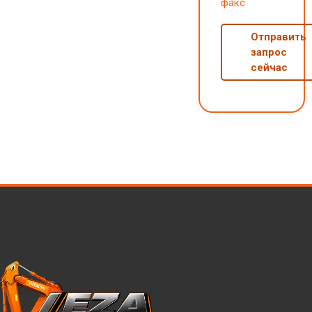
факс
Отправить
запрос
сейчас