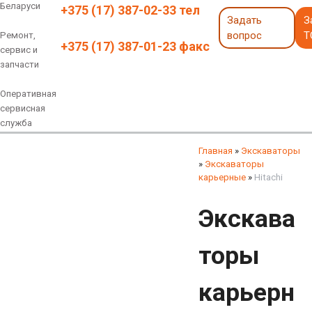
Беларуси
+375 (17) 387-02-33 тел
Задать
З
вопрос
Т
Ремонт,
+375 (17) 387-01-23 факс
сервис и
запчасти
Оперативная
сервисная
служба
Навесное оборудование
Экскаваторы 6 - 18 тонн
Экскаваторы 18 - 40 тонн
Экскаваторы карьерные
Экскаваторы электрические
Экскаваторы амфибии
Экскаваторы колесные
быстросъемные соединения
грейферы, грейферные ковши
смотреть все
смотреть все
Главная
»
Экскаваторы
»
Экскаваторы
карьерные
»
Hitachi
Экскава
торы
карьерн