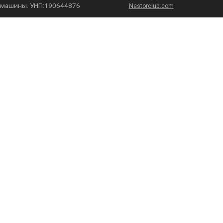
машины. УНП:190644876
Nestorclub.com