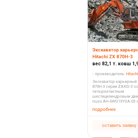
Экскаватор карьер
Hitachi ZX 870H-3
вес 82,1 т. ковш 1,9
производитель:
Hitach
Экскаватор карьерный H
870H-3 серии ZAXIS-3 о
четырехтактным
шестицилиндровым дви
Isuzu AH-6WG1XYSA-03 
охлаждением и непоср
подробнее
впрыском с рабочим о
15,681 литров. На этом 
установлена стрела ...
оставить заявку