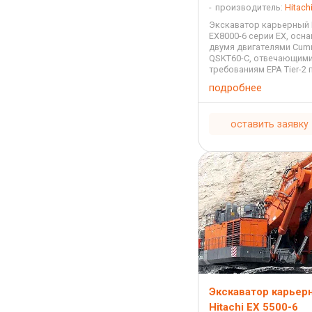
производитель:
Hitach
Экскаватор карьерный H
EX8000-6 серии EX, осн
двумя двигателями Cum
QSKT60-C, отвечающим
требованиям EPA Tier-2 
выхлопных газов, испол
подробнее
самых различных
горнодобывающих отра
перед ним стоит задача .
оставить заявку
Экскаватор карьер
Hitachi EX 5500-6