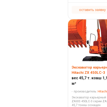
впрыском с турбонадду
рабочим объемом 15,681л
оставить заявку
Экскаватор карьер
Hitachi ZX 450LC-3
вес 45,7 т. ковш 1,1
м³
производитель:
Hitach
Экскаватор карьерный H
ZAXIS 450LC-3 серии ZA
45,7 тонны оснащен