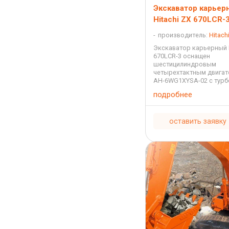
Экскаватор карьер
Hitachi ZX 670LCR-
производитель:
Hitach
Экскаватор карьерный H
670LCR-3 оснащен
шестицилиндровым
четырехтактным двигат
AH-6WG1XYSA-02 с тур
с водяным охлаждение
подробнее
впрыскиванием с рабо
объемом 15,681 литра 
463 лошадиные силы. То
оставить заявку