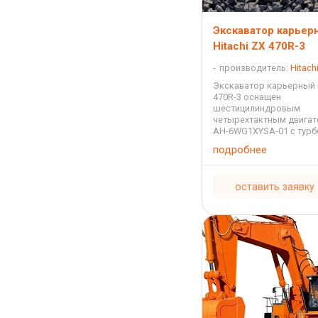
Экскаватор карьер
Hitachi ZX 470R-3
производитель:
Hitach
Экскаватор карьерный H
470R-3 оснащен
шестицилиндровым
четырехтактным двигат
AH-6WG1XYSA-01 с тур
с водяным охлаждение
подробнее
впрыскиванием с рабо
объемом 15,681 литра 
349 лошадиных сил. Топ
оставить заявку
...