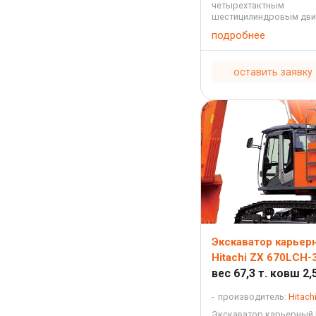
четырехтактным
шестицилиндровым дви
Isuzu AH-6WG1XYSA-01 
подробнее
охлаждением и непоср
впрыском с турбонадду
рабочим объемом 15,681 
оставить заявку
Экскаватор карьер
Hitachi ZX 670LCH-
вес 67,3 т. ковш 2,5
производитель:
Hitach
Экскаватор карьерный H