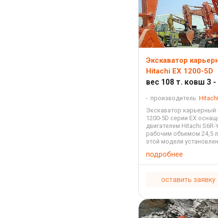
Экскаватор карьер
Hitachi EX 1200-5D
вес 108 т. ковш 3 -
производитель:
Hitach
Экскаватор карьерный H
1200-5D серии EX осна
двигателем Hitachi S6R-
рабочим объемом 24,5 л
этой модели установлен
длиной 9,1 метров и рук
подробнее
метра. Максимальный р
копания агрегата составл
оставить заявку