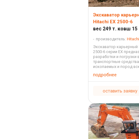
Экскаватор карьер
Hitachi EX 2500-6
вес 249 т. ковш 15
производитель:
Hitach
Экскаватор карьерный H
2500-6 серии EX предна
разработки и погрузки 
транспортные средства
ископаемых и пород вс
открытых горных работа
подробнее
для отвалообразования
погрузочных работ на с
схемах ...
оставить заявку