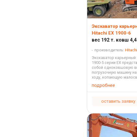
Экскаватор карьер
Hitachi EX 1900-6
вес 192 т. ковш 4,4
производитель:
Hitach
Экскаватор карьерный H
1900-5 серии EX предст
собой одноковшовую в
погрузочную машину на
ходу, копающую малос
породы, черпающую р
подробнее
породы и перемещающ
последовательно, пре
копание на время ...
оставить заявку