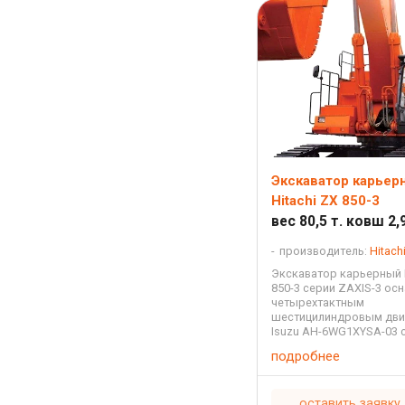
Экскаватор карьер
Hitachi ZX 850-3
вес 80,5 т. ковш 2,9
производитель:
Hitach
Экскаватор карьерный H
850-3 серии ZAXIS-3 ос
четырехтактным
шестицилиндровым дви
Isuzu AH-6WG1XYSA-03 
охлаждением и непоср
подробнее
впрыском с рабочим о
15,681 литров. На этой 
установлена стрела длин
оставить заявку