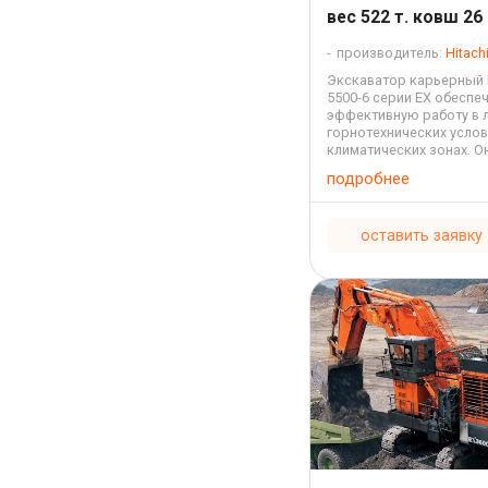
вес 522 т. ковш 26 
производитель:
Hitach
Экскаватор карьерный H
5500-6 серии EX обеспе
эффективную работу в
горнотехнических услов
климатических зонах. О
для рытья котлованов и
подробнее
отсыпки насыпи из рез
выполнения вскрышных
всех ...
оставить заявку