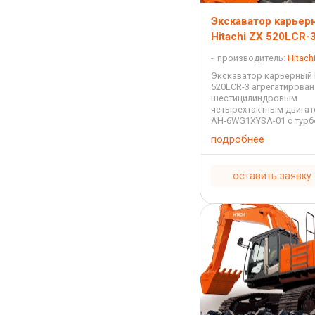
Экскаватор карьер
Hitachi ZX 520LCR-
производитель:
Hitach
Экскаватор карьерный H
520LCR-3 агрегатирован
шестицилиндровым
четырехтактным двигат
AH-6WG1XYSA-01 с тур
с водяным охлаждение
подробнее
впрыскиванием с рабо
объемом 15,681 литра 
349 лошадиных сил. ...
оставить заявку