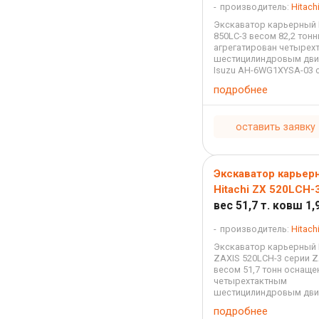
производитель:
Hitach
Экскаватор карьерный H
850LC-3 весом 82,2 тон
агрегатирован четырех
шестицилиндровым дви
Isuzu AH-6WG1XYSA-03 
охлаждением и непоср
подробнее
впрыском с турбонадду
рабочим объемом 15,68
мощностью 532 ...
оставить заявку
Экскаватор карьер
Hitachi ZX 520LCH-
вес 51,7 т. ковш 1,9
производитель:
Hitach
Экскаватор карьерный H
ZAXIS 520LCH-3 серии Z
весом 51,7 тонн оснаще
четырехтактным
шестицилиндровым дви
Isuzu AH-6WG1XYSA-01 
подробнее
охлаждением и непоср