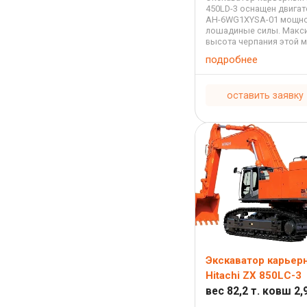
450LD-3 оснащен двигат
AH-6WG1XYSA-01 мощно
лошадиные силы. Макс
высота черпания этой 
составляет 9,94 метра,
подробнее
максимальная высота в
7,37 метра, максимальн
копания 4,26 ...
оставить заявку
Экскаватор карьер
Hitachi ZX 850LC-3
вес 82,2 т. ковш 2,9