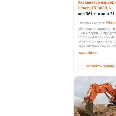
Экскаватор карьер
Hitachi EX 3600-6
вес 361 т. ковш 21 
производитель:
Hitach
Экскаватор карьерный H
3600-6 серии EX предст
собой земле­ройную ма
цикличного действия, 
рабочим органом кото
является ковш с режущ
подробнее
или зубьями, осуществ
резание грунта. Рабочий
агрегата состоит ...
оставить заявку