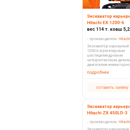
Экскаватор карьер
Hitachi EX 1200-6
вес 114 т. ковш 5,2 
производитель:
Hitach
Экскаватор карьерный H
1200-6 агрегатирован
шестицилиндровым
четырехтактным дизел
двигателем инжекторно
Cummins QSK23-C с во
подробнее
охлаждением с рабочи
23,15 литра и мощность
лошадиных сил. Топлив
оставить заявку
машины ...
Экскаватор карьер
Hitachi ZX 450LD-3
производитель:
Hitach
Экскаватор карьерный H