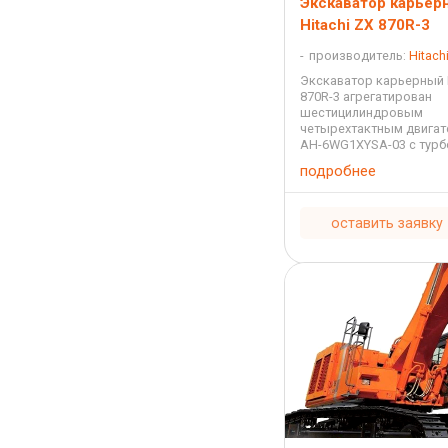
Экскаватор карьер
Hitachi ZX 870R-3
производитель:
Hitach
Экскаватор карьерный H
870R-3 агрегатирован
шестицилиндровым
четырехтактным двигат
AH-6WG1XYSA-03 с тур
с водяным охлаждение
подробнее
впрыскиванием с рабо
объемом 15,681 литра 
532 лошадиные силы. ...
оставить заявку