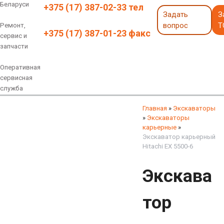
Беларуси
+375 (17) 387-02-33 тел
Задать
З
вопрос
Т
Ремонт,
+375 (17) 387-01-23 факс
сервис и
запчасти
Оперативная
сервисная
служба
Навесное оборудование
Экскаваторы 6 - 18 тонн
Экскаваторы 18 - 40 тонн
Экскаваторы карьерные
Экскаваторы электрические
Экскаваторы амфибии
Экскаваторы колесные
быстросъемные соединения
грейферы, грейферные ковши
смотреть все
смотреть все
Главная
»
Экскаваторы
»
Экскаваторы
карьерные
»
Экскаватор карьерный
Hitachi EX 5500-6
Экскава
тор