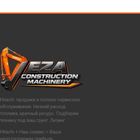
Hitachi: продажа и полное сервисное
обслуживание. Низкий расход
топлива, кратный ресурс. Подберём
технику под ваш грунт. Лизинг.
Hitachi + Наш сервис = Ваша
непотопляемая прибыль