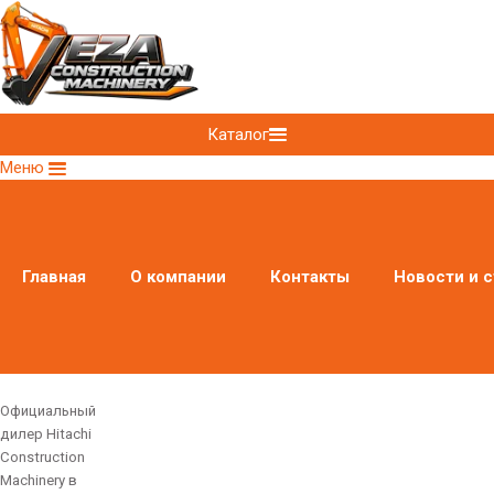
Каталог
Меню
Главная
О компании
Контакты
Новости и с
Официальный
дилер Hitachi
Construction
Machinery в