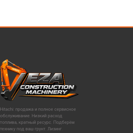
Hitachi: продажа и полное сервисное
обслуживание. Низкий расход
топлива, кратный ресурс. Подберём
технику под ваш грунт. Лизинг.