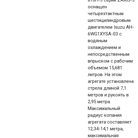
870H-3 серии ZAXIS-3
оснащен
четырехтактным
шестицилиндровым
двигателем Isuzu AH-
6WG1XYSA-03 с
водяным
охлаждением и
непосредственным
впрыском с рабочим
объемом 15,681
литров. На этом
агрегате установлена
стрела длиной 7,1
метров и рукоять в
2,95 метра.
Максимальный
радиус копания
агрегата составляет
12,34-14,1 метра,
максимальная