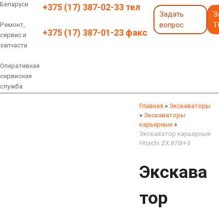
Беларуси
+375 (17) 387-02-33 тел
Задать
З
вопрос
Т
Ремонт,
+375 (17) 387-01-23 факс
сервис и
запчасти
Оперативная
сервисная
служба
Навесное оборудование
Экскаваторы 6 - 18 тонн
Экскаваторы 18 - 40 тонн
Экскаваторы карьерные
Экскаваторы электрические
Экскаваторы амфибии
Экскаваторы колесные
быстросъемные соединения
грейферы, грейферные ковши
смотреть все
смотреть все
Главная
»
Экскаваторы
»
Экскаваторы
карьерные
»
Экскаватор карьерный
Hitachi ZX 870H-3
Экскава
тор