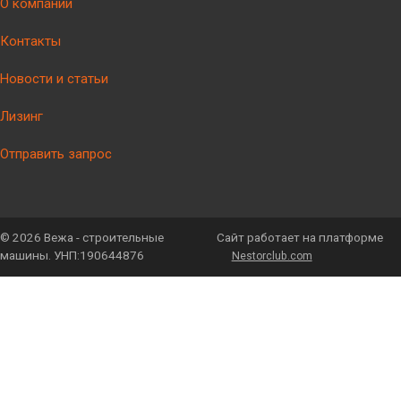
О компании
Контакты
Новости и статьи
Лизинг
Отправить запрос
©
2026 Вежа - строительные
Сайт работает на платформе
машины. УНП:190644876
Nestorclub.com