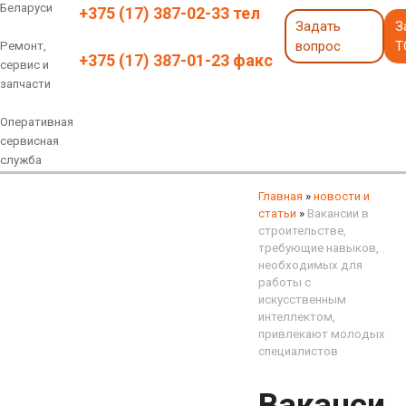
Беларуси
+375 (17) 387-02-33 тел
Задать
З
вопрос
Т
Ремонт,
+375 (17) 387-01-23 факс
сервис и
запчасти
Оперативная
сервисная
служба
Навесное оборудование
Экскаваторы 6 - 18 тонн
Экскаваторы 18 - 40 тонн
Экскаваторы карьерные
Экскаваторы электрические
Экскаваторы амфибии
Экскаваторы колесные
быстросъемные соединения
грейферы, грейферные ковши
смотреть все
смотреть все
Главная
»
новости и
статьи
»
Вакансии в
строительстве,
требующие навыков,
необходимых для
работы с
искусственным
интеллектом,
привлекают молодых
специалистов
Ваканси