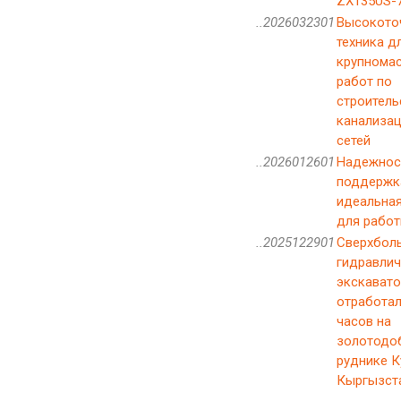
ZX135US-
..2026032301
Высокото
техника д
крупнома
работ по
строитель
канализа
сетей
..2026012601
Надежнос
поддержк
идеальна
для рабо
..2025122901
Сверхбол
гидравлич
экскавато
отработал
часов на
золотод
руднике К
Кыргызст