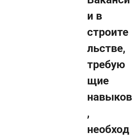
и в
строите
льстве,
требую
щие
навыков
,
необход