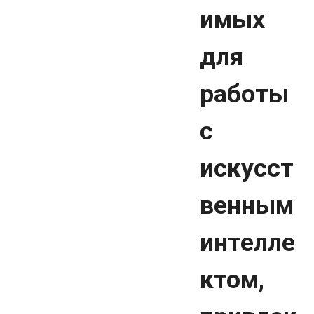
имых
для
работы
с
искусст
венным
интелле
ктом,