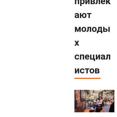
привлек
ают
молоды
х
специал
истов