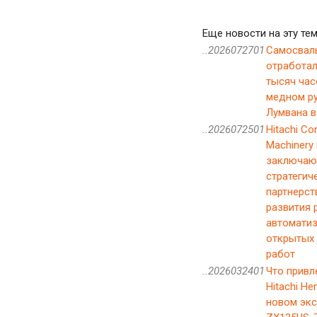
Еще новости на эту тем
..2026072701
Самосвал
отработал
тысяч час
медном р
Лумвана в
..2026072501
Hitachi Co
Machinery 
заключаю
стратегич
партнерст
развития 
автомати
открытых
работ
..2026032401
Что привл
Hitachi Hen
новом экс