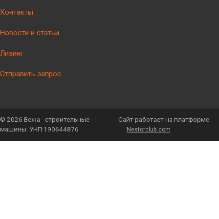
Контакты
Новости и статьи
Лизинг
Отправить запрос
©
2026 Вежа - строительные
Сайт работает на платформе
машины. УНП:190644876
Nestorclub.com