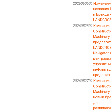
..2026060501
Изменени
названия
и Бренда 
LANDCRO
..2026052801
Компания 
Constructi
Machinery
предлагат
LANDCROS
Navigator 
централи
управлени
информац
продажах
..2026052701
Компания 
Constructi
Machinery
новый бр
для
развиваю