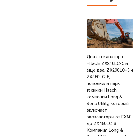
Два экскаватора
Hitachi ZX210LC-5 и
еще два, ZX290LC-5 и
ZX350LC-5,
пополнили парк
техники Hitachi
компании Long &
Sons Utility, который
включает
экскаваторы от EX60
до ZX450LC-3.
Компания Long &