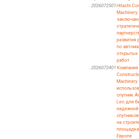
..2026072501
Hitachi Co
Machinery 
заключаю
стратегич
партнерст
развития 
по автома
открытых
работ
..2026072401
Компания 
Constructi
Machinery
использо
спутник 
Leo для б
надежной
спутников
на строит
площадка
Европе