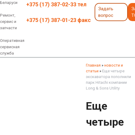
Беларуси
+375 (17) 387-02-33 тел
Задать
З
вопрос
Т
Ремонт,
+375 (17) 387-01-23 факс
сервис и
запчасти
Оперативная
сервисная
служба
Навесное оборудование
Экскаваторы 6 - 18 тонн
Экскаваторы 18 - 40 тонн
Экскаваторы карьерные
Экскаваторы электрические
Экскаваторы амфибии
Экскаваторы колесные
быстросъемные соединения
грейферы, грейферные ковши
смотреть все
смотреть все
Главная
»
новости и
статьи
»
Еще четыре
экскаватора пополнили
парк Hitachi компании
Long & Sons Utility
Еще
четыре