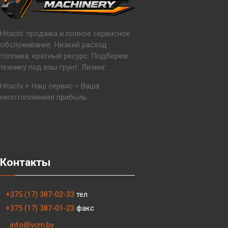
Hitachi: продажа и полное сервисное
обслуживание. Низкий расход
топлива, кратный ресурс. Подберём
технику под ваш грунт. Лизинг.
Hitachi + Наш сервис = Ваша
непотопляемая прибыль
Контакты
+375 (17) 387-02-33
тел
+375 (17) 387-01-23
факс
info@vcm.by