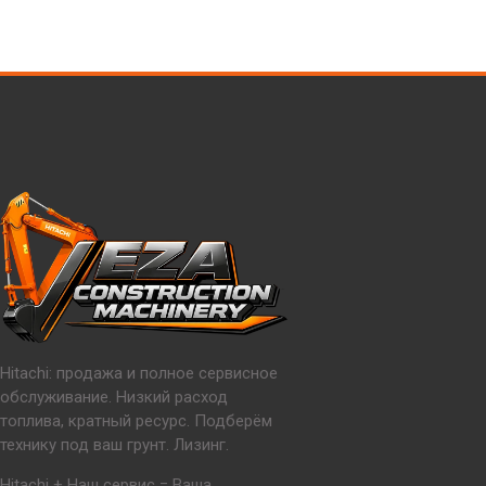
Hitachi: продажа и полное сервисное
обслуживание. Низкий расход
топлива, кратный ресурс. Подберём
технику под ваш грунт. Лизинг.
Hitachi + Наш сервис = Ваша