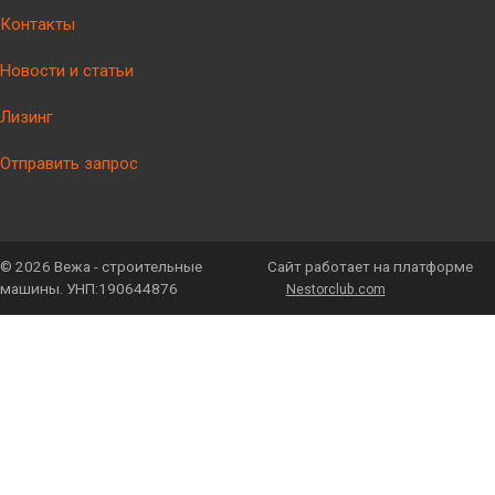
Контакты
Новости и статьи
Лизинг
Отправить запрос
©
2026 Вежа - строительные
Сайт работает на платформе
машины. УНП:190644876
Nestorclub.com