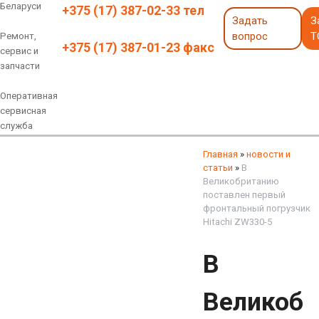
Беларуси
+375 (17) 387-02-33 тел
Задать
З
вопрос
Т
Ремонт,
+375 (17) 387-01-23 факс
сервис и
запчасти
Оперативная
сервисная
служба
Навесное оборудование
Экскаваторы 6 - 18 тонн
Экскаваторы 18 - 40 тонн
Экскаваторы карьерные
Экскаваторы электрические
Экскаваторы амфибии
Экскаваторы колесные
быстросъемные соединения
грейферы, грейферные ковши
смотреть все
смотреть все
Главная
»
новости и
статьи
»
В
Великобританию
поставлен первый
фронтальный погрузчик
Hitachi ZW330-5
В
Великоб