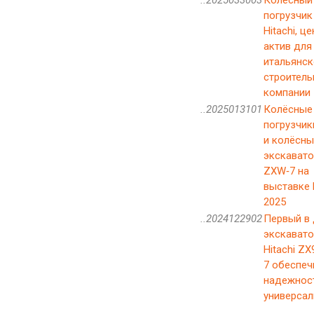
погрузчик
Hitachi, ц
актив для
итальянск
строитель
компании
..2025013101
Колёсные
погрузчик
и колёсны
экскават
ZXW‑7 на
выставке
2025
..2024122902
Первый в
экскавато
Hitachi Z
7 обеспеч
надежнос
универсал