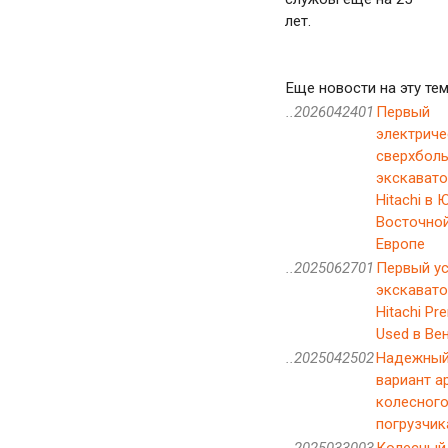
лет.
Еще новости на эту тем
..2026042401
Первый
электриче
сверхбол
экскавато
Hitachi в 
Восточно
Европе
..2025062701
Первый ус
экскавато
Hitachi Pr
Used в Ве
..2025042502
Надежны
вариант а
колесног
погрузчик
..2025033003
Колесный