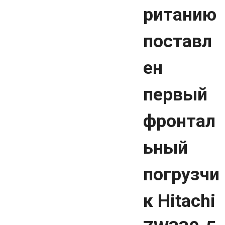
ританию
поставл
ен
первый
фронтал
ьный
погрузчи
к Hitachi