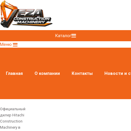
Каталог
Меню
Главная
О компании
Контакты
Новости и с
Официальный
дилер Hitachi
Construction
Machinery в