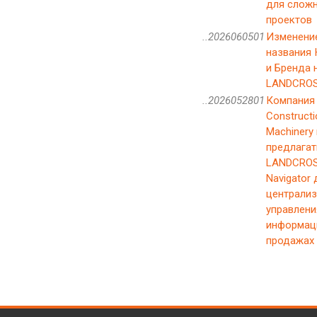
для слож
проектов
..2026060501
Изменени
названия
и Бренда 
LANDCRO
..2026052801
Компания 
Constructi
Machinery
предлагат
LANDCROS
Navigator 
централи
управлени
информац
продажах