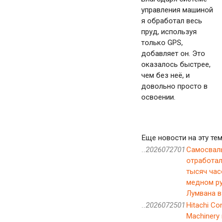
управления машиной
я обработал весь
пруд, используя
только GPS,
добавляет он. Это
оказалось быстрее,
чем без неё, и
довольно просто в
освоении.
Еще новости на эту тем
..2026072701
Самосвал
отработал
тысяч час
медном р
Лумвана в
..2026072501
Hitachi Co
Machinery 