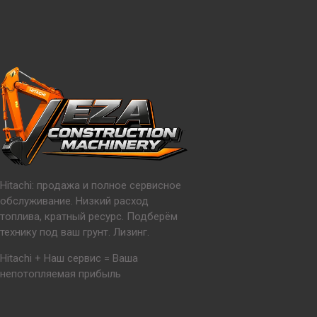
Hitachi: продажа и полное сервисное
обслуживание. Низкий расход
топлива, кратный ресурс. Подберём
технику под ваш грунт. Лизинг.
Hitachi + Наш сервис = Ваша
непотопляемая прибыль