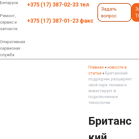
Беларуси
+375 (17) 387-02-33 тел
Задать
З
вопрос
Т
Ремонт,
+375 (17) 387-01-23 факс
сервис и
запчасти
Оперативная
сервисная
служба
Навесное оборудование
Экскаваторы 6 - 18 тонн
Экскаваторы 18 - 40 тонн
Экскаваторы карьерные
Экскаваторы электрические
Экскаваторы амфибии
Экскаваторы колесные
быстросъемные соединения
грейферы, грейферные ковши
смотреть все
смотреть все
Главная
»
новости и
статьи
»
Британский
подрядчик расширяет
свой парк техники и
инвестирует в
подключенные
технологии
Британс
кий