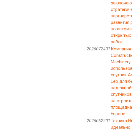
заключаю
стратегич
партнерст
развития 
по автома
открытых
работ
..2026072401
Компания 
Constructi
Machinery
использо
спутник 
Leo для б
надежной
спутников
на строит
площадка
Европе
..2026062201
Техника Hi
идеально