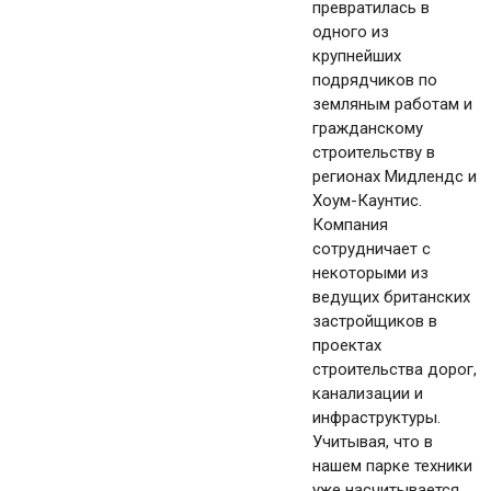
превратилась в
одного из
крупнейших
подрядчиков по
земляным работам и
гражданскому
строительству в
регионах Мидлендс и
Хоум-Каунтис.
Компания
сотрудничает с
некоторыми из
ведущих британских
застройщиков в
проектах
строительства дорог,
канализации и
инфраструктуры.
Учитывая, что в
нашем парке техники
уже насчитывается