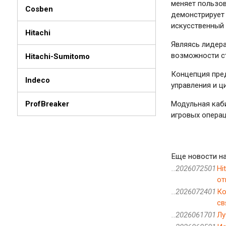
меняет пользо
Cosben
демонстрирует 
искусственный 
Hitachi
Являясь лидер
возможности cт
Hitachi-Sumitomo
Концепция пред
Indeco
управления и ц
Модульная каби
ProfBreaker
игровых операц
Еще новости на
..2026072501
Hi
от
..2026072401
Ко
св
..2026061701
Лу