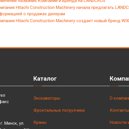
менение названия Компании и Бренда на LANDCROS
мпания Hitachi Construction Machinery начала предлагать LAND
формацией о продажах дилерам
мпания Hitachi Construction Machinery создает новый бренд W
Каталог
Компа
тел
Экскаваторы
О компан
факс
Фронтальные погрузчики
Контакт
Краны
Новости 
г. Минск, ул.