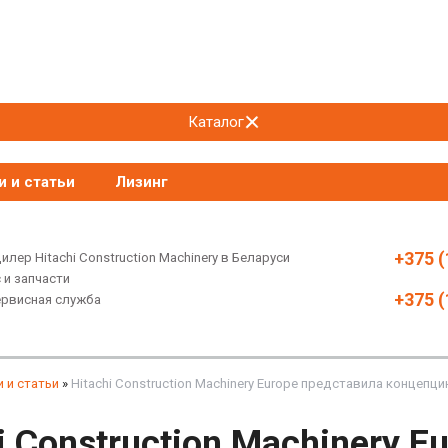
Каталог
и и статьи
Лизинг
+375 (
лер Hitachi Construction Machinery в Беларуси
 и запчасти
+375 (
ервисная служба
 и статьи
»
Hitachi Construction Machinery Europe представила концеп
i Construction Machinery 