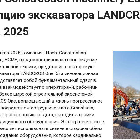
пцию экскаватора LANDCR
 2025
uma 2025 компания Hitachi Construction
pe, HCME, продемонстрировала свое видение
тельной техники, представив новаторскую
каватора LANDCROS One. Эта инновационная
едставляет собой фундаментальный сдвиг в
ка взаимодействует с операторами, рабочими
более широкой строительной экосистемой.
OS One, воплощающий в жизнь прогрессивное
i посредством сотрудничества с Granstudio,
а транспортных средств, выходит за рамки
диционного оборудования. Это стратегическое
зволяет использовать сильные стороны обеих
создания оборудования, которое кардинально