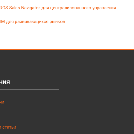
CROS Sales Navigator для централизованного управления
IXIM для развивающихся рынков
ния
ии
ы
и статьи