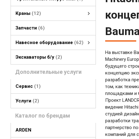
конце
Краны
12
гусеничные краны
колесные краны
Bauma
Запчасти
6
Навесное оборудование
62
На выставке Ba
Навесное оборудование
быстросъемные соединения
стрелы, рукояти
грейферы, грейферные ковши
смотреть все
Экскаваторы б/у
2
Machinery Euro
будущего строи
Дополнительные услуги
концепцию экс
разработка пр
Сервис
1
том, как техни
площадками и 
Проект LANDCR
Услуги
2
видение Hitach
студией дизайн
Каталог по брендам
разработки тра
партнерство по
ARDEN
компаний для 