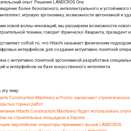
вательский опыт. Решение LANDCROS One
видение более безопасного, интеллектуального и устойчивого
интеллект, игровую эргономику, возможности автономной и уд
ами новой волны инноваций, мы расширяем возможности новог
роительной техники, говорит Франческо Кваранта, президент и
ставляет собой то, что Hitachi называет физическим подходо
ифровых интерфейсов для создания интуитивно понятной опер
на с интуитивно понятной эргономикой разработана специальн
ий и интерфейсов на базе искусственного интеллекта.
 эту тему:
tachi Construction Machinery и Pronto заключают стратегическо
крытых горных работ
мпания Hitachi Construction Machinery будет использовать сп
язи на строительных площадках в Европе
чшие европейские операторы принимают вызов LANDCROS