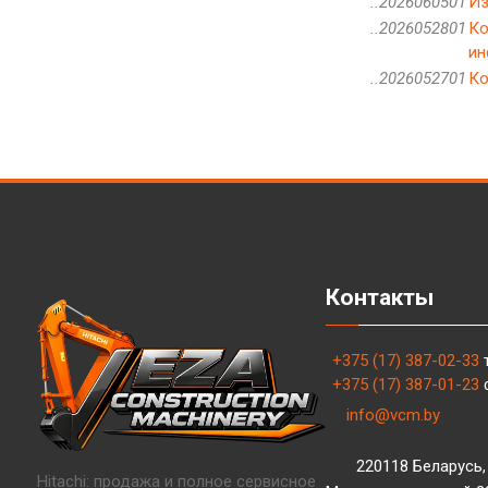
..2026060501
Из
..2026052801
Ко
ин
..2026052701
Ко
Контакты
+375 (17) 387-02-33
+375 (17) 387-01-23
info@vcm.by
220118 Беларусь, 
Hitachi: продажа и полное сервисное