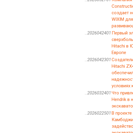
Constructi
создает 
WIXIM для
развиваю
..2026042401
Первый э
сверхбол
Hitachi в
Европе
..2026042301
Создатели
Hitachi ZX
обеспечил
надежнос
условиях 
..2026032401
Что привле
Hendrik в
экскавато
..2026022501
В проекте
Камбодж
задейств
экскавато