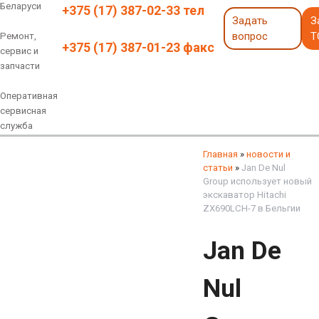
Беларуси
+375 (17) 387-02-33 тел
Задать
З
вопрос
Т
Ремонт,
+375 (17) 387-01-23 факс
сервис и
запчасти
Оперативная
сервисная
служба
Навесное оборудование
Экскаваторы 6 - 18 тонн
Экскаваторы 18 - 40 тонн
Экскаваторы карьерные
Экскаваторы электрические
Экскаваторы амфибии
Экскаваторы колесные
быстросъемные соединения
грейферы, грейферные ковши
смотреть все
смотреть все
Главная
»
новости и
статьи
»
Jan De Nul
Group использует новый
экскаватор Hitachi
ZX690LCH-7 в Бельгии
Jan De
Nul