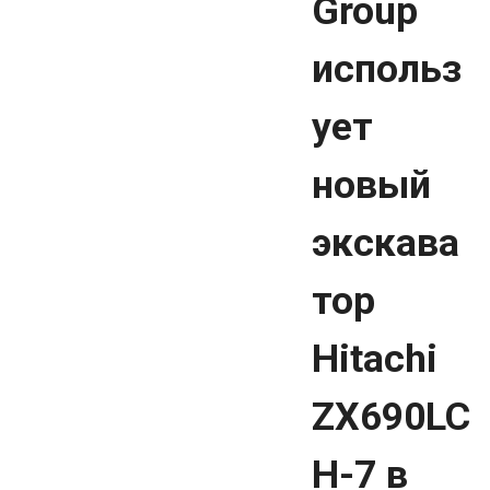
Group
использ
ует
новый
экскава
тор
Hitachi
ZX690LC
H-7 в