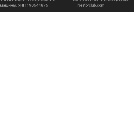
машины. УНП:190644876
Nestorclub.com