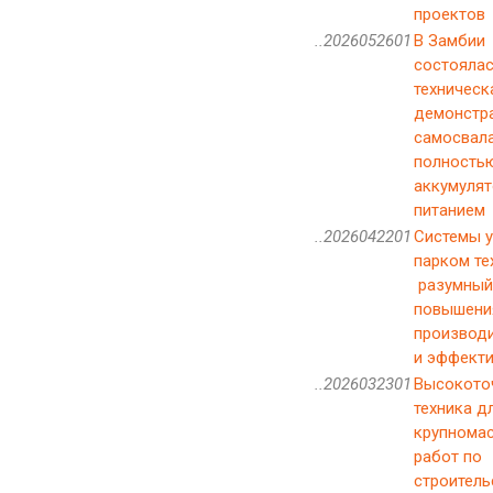
проектов
..2026052601
В Замбии
состояла
техническ
демонстр
самосвала
полность
аккумуля
питанием
..2026042201
Системы у
парком те
разумный
повышени
производ
и эффект
..2026032301
Высокото
техника д
крупнома
работ по
строитель