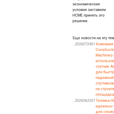
экономические
условия заставили
HCME принять это
решение.
Еще новости на эту тем
..2026072401
Компания 
Constructi
Machinery
использо
спутник A
для быстр
надежной
спутников
на строит
площадках
..2026062201
Техника Hi
идеально
для слож