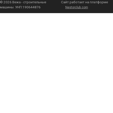
©
2026 Вежа - строительные
Сайт работает на платформе
машины. УНП:190644876
Nestorclub.com