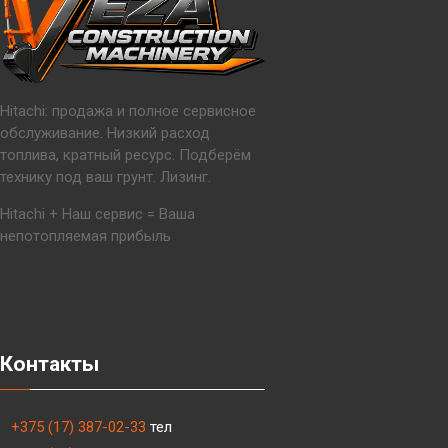
Hitachi: продажа и полное сервисное
обслуживание. Низкий расход
топлива, кратный ресурс. Подберём
технику под ваш грунт. Лизинг.
Hitachi + Наш сервис = Ваша
непотопляемая прибыль
Контакты
+375 (17) 387-02-33
тел