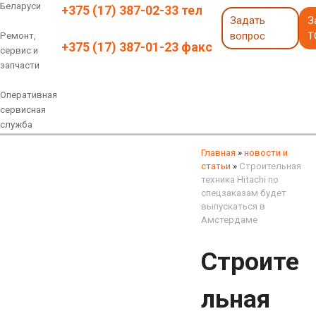
Беларуси
+375 (17) 387-02-33 тел
Задать
З
вопрос
Т
Ремонт,
+375 (17) 387-01-23 факс
сервис и
запчасти
Оперативная
сервисная
служба
Навесное оборудование
Экскаваторы 6 - 18 тонн
Экскаваторы 18 - 40 тонн
Экскаваторы карьерные
Экскаваторы электрические
Экскаваторы амфибии
Экскаваторы колесные
быстросъемные соединения
грейферы, грейферные ковши
смотреть все
смотреть все
Главная
»
новости и
статьи
»
Строительная
техника Hitachi по
спецзаказам будет
выпускаться в
Амстердаме
Строите
льная