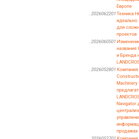
Европе
..2026062201
Техника Hi
идеально
для слож
проектов
..2026060501
Изменени
названия
и Бренда 
LANDCRO
..2026052801
Компания 
Constructi
Machinery
предлагат
LANDCROS
Navigator 
централи
управлени
информац
продажах
..2026052701
Компания 