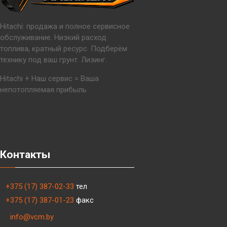
Hitachi: продажа и полное сервисное
обслуживание. Низкий расход
топлива, кратный ресурс. Подберём
технику под ваш грунт. Лизинг.
Hitachi + Наш сервис = Ваша
непотопляемая прибыль
Контакты
+375 (17) 387-02-33
тел
+375 (17) 387-01-23
факс
info@vcm.by