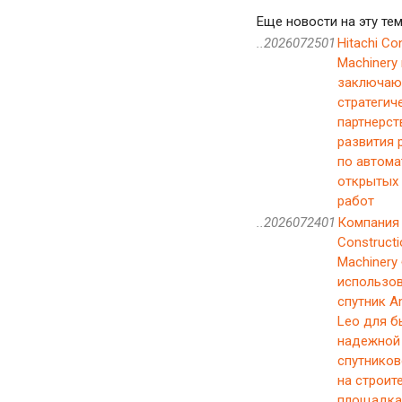
Еще новости на эту тем
..2026072501
Hitachi Co
Machinery 
заключаю
стратегич
партнерст
развития 
по автома
открытых
работ
..2026072401
Компания 
Constructi
Machinery
использо
спутник 
Leo для б
надежной
спутников
на строит
площадка