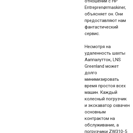
отношений с HP
Entreprenørmaskiner,
объясняет он. Они
предоставляют нам
фантастический
сервис.
Несмотря на
удаленность шахты
Ааппалутток, LNS
Greenland может
долго
минимизировать
время простоя всех
машин. Каждый
колесный погрузчик
и экскаватор охвачен
основным
контрактом на
обслуживание, а
погрузчики ZW310-5