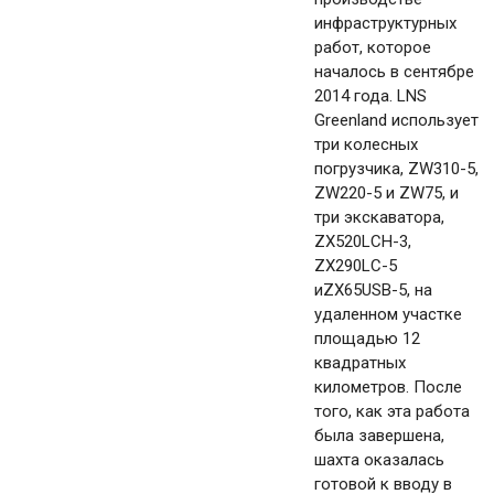
инфраструктурных
работ, которое
началось в сентябре
2014 года. LNS
Greenland использует
три колесных
погрузчика, ZW310-5,
ZW220-5 и ZW75, и
три экскаватора,
ZX520LCH-3,
ZX290LC-5
иZX65USB-5, на
удаленном участке
площадью 12
квадратных
километров. После
того, как эта работа
была завершена,
шахта оказалась
готовой к вводу в