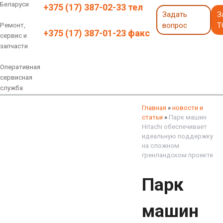
Беларуси
+375 (17) 387-02-33 тел
Задать
З
вопрос
Т
Ремонт,
+375 (17) 387-01-23 факс
сервис и
запчасти
Оперативная
сервисная
служба
Навесное оборудование
Экскаваторы 6 - 18 тонн
Экскаваторы 18 - 40 тонн
Экскаваторы карьерные
Экскаваторы электрические
Экскаваторы амфибии
Экскаваторы колесные
быстросъемные соединения
грейферы, грейферные ковши
смотреть все
смотреть все
Главная
»
новости и
статьи
»
Парк машин
Hitachi обеспечивает
идеальную поддержку
на сложном
гренландском проекте
Парк
машин