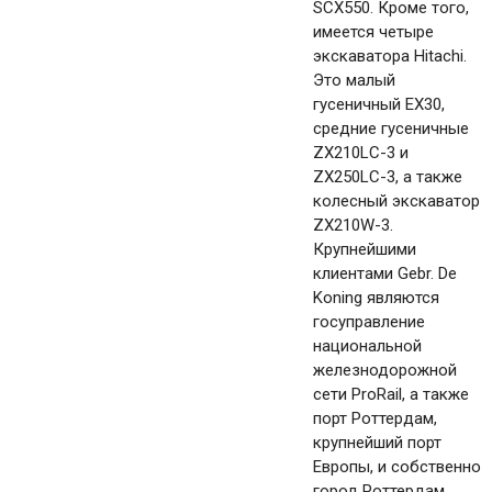
SCX550. Кроме того,
имеется четыре
экскаватора Hitachi.
Это малый
гусеничный EX30,
средние гусеничные
ZX210LC-3 и
ZX250LC-3, а также
колесный экскаватор
ZX210W-3.
Крупнейшими
клиентами Gebr. De
Koning являются
госуправление
национальной
железнодорожной
сети ProRail, а также
порт Роттердам,
крупнейший порт
Европы, и собственно
город Роттердам,