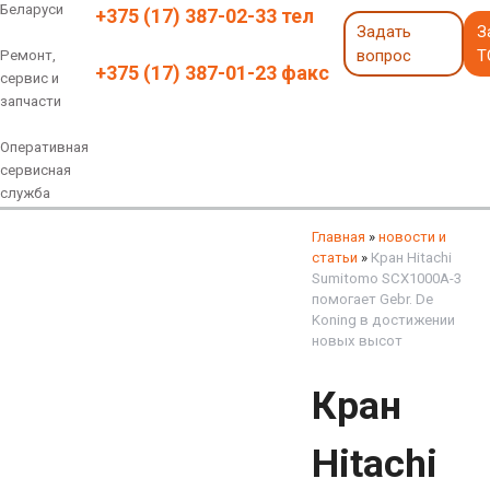
Беларуси
+375 (17) 387-02-33 тел
Задать
З
вопрос
Т
Ремонт,
+375 (17) 387-01-23 факс
сервис и
запчасти
Оперативная
сервисная
служба
Навесное оборудование
Экскаваторы 6 - 18 тонн
Экскаваторы 18 - 40 тонн
Экскаваторы карьерные
Экскаваторы электрические
Экскаваторы амфибии
Экскаваторы колесные
быстросъемные соединения
грейферы, грейферные ковши
смотреть все
смотреть все
Главная
»
новости и
статьи
»
Кран Hitachi
Sumitomo SCX1000A-3
помогает Gebr. De
Koning в достижении
новых высот
Кран
Hitachi