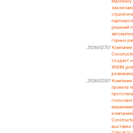
Machinery 
заключаю
стратегич
партнерст
решений п
автомати
горных ра
..2026052701
Компания 
Constructi
создает 
WIXIM для
развиваю
..2026032501
Компания
провела т
прототипа
голосовог
машинами
компанией
Constructi
выставке
CON/AGG 