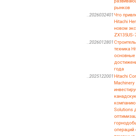
развиваю
рынков
..2026032401
Что привл
Hitachi Hen
новом экс
ZX135US-
..2026012801
Строитель
техника Hi
основные
достижен
года
..2025122001
Hitachi Co
Machinery
инвестиру
канадску
компанию 
Solutions 
оптимиза
горнодоб
операций 