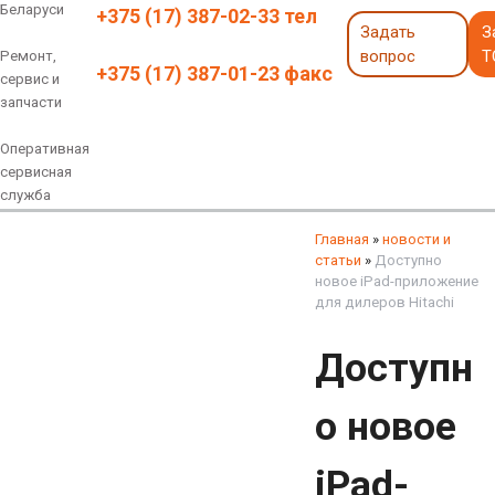
Беларуси
+375 (17) 387-02-33 тел
Задать
З
вопрос
Т
Ремонт,
+375 (17) 387-01-23 факс
сервис и
запчасти
Оперативная
сервисная
служба
Навесное оборудование
Экскаваторы 6 - 18 тонн
Экскаваторы 18 - 40 тонн
Экскаваторы карьерные
Экскаваторы электрические
Экскаваторы амфибии
Экскаваторы колесные
быстросъемные соединения
грейферы, грейферные ковши
смотреть все
смотреть все
Главная
»
новости и
статьи
»
Доступно
новое iPad-приложение
для дилеров Hitachi
Доступн
о новое
iPad-