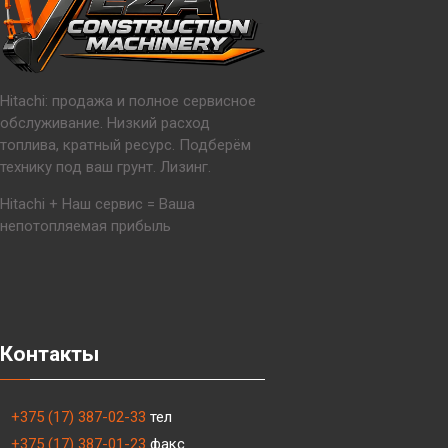
Hitachi: продажа и полное сервисное
обслуживание. Низкий расход
топлива, кратный ресурс. Подберём
технику под ваш грунт. Лизинг.
Hitachi + Наш сервис = Ваша
непотопляемая прибыль
Контакты
+375 (17) 387-02-33
тел
+375 (17) 387-01-23
факс