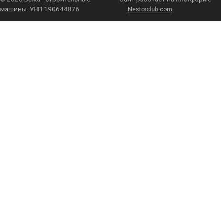
машины. УНП:190644876
Nestorclub.com