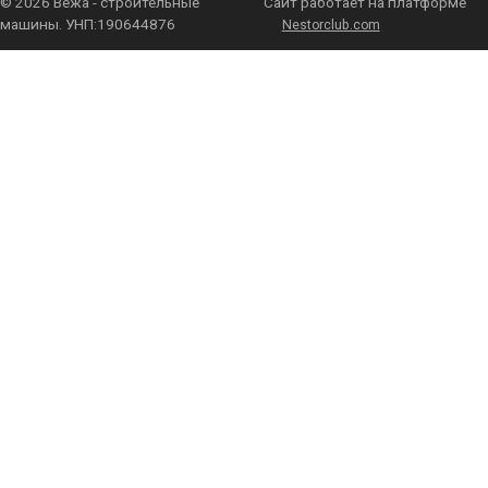
©
2026 Вежа - строительные
Сайт работает на платформе
машины. УНП:190644876
Nestorclub.com