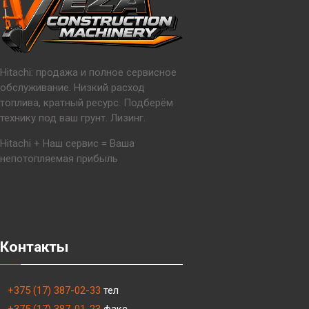
Hitachi: продажа и полное сервисное
обслуживание. Низкий расход
топлива, кратный ресурс. Подберём
технику под ваш грунт. Лизинг.
Hitachi + Наш сервис = Ваша
непотопляемая прибыль
Контакты
+375 (17) 387-02-33
тел
+375 (17) 387-01-23
факс