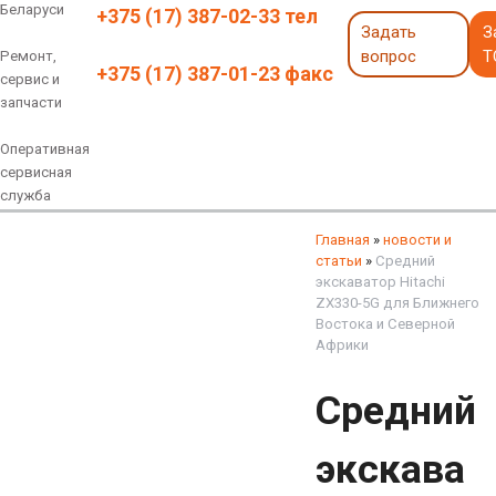
Беларуси
+375 (17) 387-02-33 тел
Задать
З
вопрос
Т
Ремонт,
+375 (17) 387-01-23 факс
сервис и
запчасти
Оперативная
сервисная
служба
Навесное оборудование
Экскаваторы 6 - 18 тонн
Экскаваторы 18 - 40 тонн
Экскаваторы карьерные
Экскаваторы электрические
Экскаваторы амфибии
Экскаваторы колесные
быстросъемные соединения
грейферы, грейферные ковши
смотреть все
смотреть все
Главная
»
новости и
статьи
»
Средний
экскаватор Hitachi
ZX330-5G для Ближнего
Востока и Северной
Африки
Средний
экскава