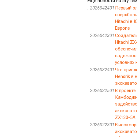
Еще новости на эту тем
..2026042401
Первый э
сверхбол
Hitachi в
Европе
..2026042301
Создатели
Hitachi ZX
обеспечил
надежнос
условиях 
..2026032401
Что привле
Hendrik в
экскавато
..2026022501
В проекте
Камбодж
задейств
экскавато
ZX130-5A
..2026022301
Высокопр
экскаватор