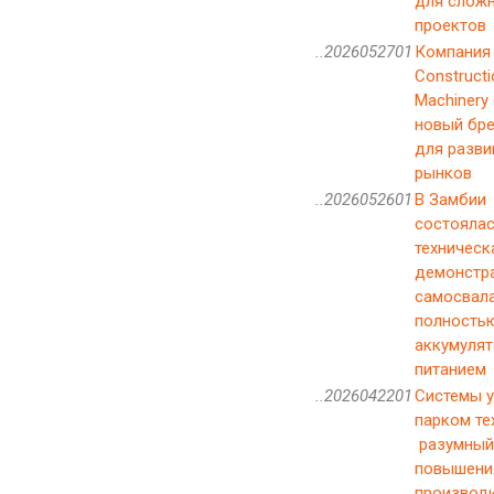
для слож
проектов
..2026052701
Компания 
Constructi
Machinery
новый бр
для разв
рынков
..2026052601
В Замбии
состояла
техническ
демонстр
самосвала
полность
аккумуля
питанием
..2026042201
Системы у
парком те
разумный
повышени
производ