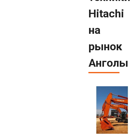
Hitachi
на
рынок
Анголы