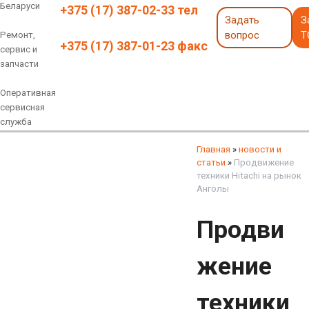
Беларуси
+375 (17) 387-02-33 тел
Задать
З
вопрос
Т
Ремонт,
+375 (17) 387-01-23 факс
сервис и
запчасти
Оперативная
сервисная
служба
Навесное оборудование
Экскаваторы 6 - 18 тонн
Экскаваторы 18 - 40 тонн
Экскаваторы карьерные
Экскаваторы электрические
Экскаваторы амфибии
Экскаваторы колесные
быстросъемные соединения
грейферы, грейферные ковши
смотреть все
смотреть все
Главная
»
новости и
статьи
»
Продвижение
техники Hitachi на рынок
Анголы
Продви
жение
техники