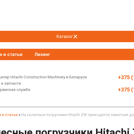
Каталог
и и статьи
Лизинг
+375 (
лер Hitachi Construction Machinery в Беларуси
 и запчасти
+375 (
ервисная служба
 и статьи
»
На колесные погрузчики Hitachi ZW приходится заметная д
лесные погрузчики Hitachi