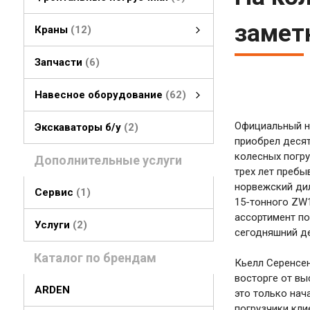
замет
Краны
12
гусеничные краны
колесные краны
Запчасти
6
Навесное оборудование
62
Навесное оборудование
быстросъемные соединения
стрелы, рукояти
грейферы, грейферные ковши
смотреть все
Официальный но
Экскаваторы б/у
2
приобрел деся
колесных погру
Дополнительные услуги
трех лет пребы
норвежский дил
Сервис
1
15-тонного ZW1
ассортимент по
Услуги
2
сегодняшний де
Каталог по брендам
Кьелл Серенсен
восторге от вы
ARDEN
это только нач
погрузчики кли