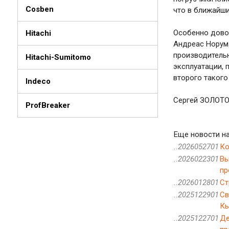
Cosben
что в ближайши
Особенно довол
Hitachi
Андреас Норум 
производительн
Hitachi-Sumitomo
эксплуатации, 
второго такого
Indeco
Сергей ЗОЛОТ
ProfBreaker
Еще новости на
..2026052701
Ко
..2026022301
Вы
пр
..2026012801
Ст
..2025122901
Св
Кы
..2025122701
Де