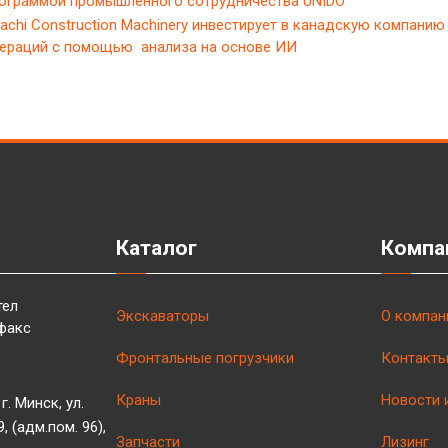
ограммой промышленного сотрудничества UNIDO
tachi Construction Machinery инвестирует в канадскую компани
ераций с помощью анализа на основе ИИ
Каталог
Компа
тел
Экскаваторы
О компан
факс
Фронтальные погрузчики
Контакт
Краны
Новости 
г. Минск, ул.
 (адм.пом. 96),
Запчасти
Лизинг