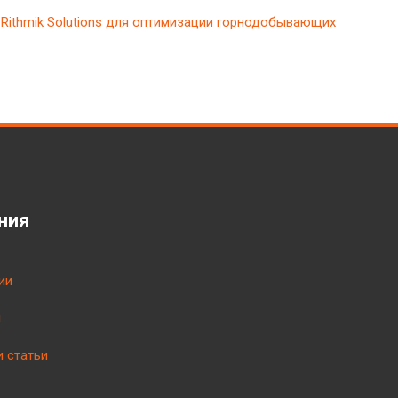
ю Rithmik Solutions для оптимизации горнодобывающих
ния
ии
ы
и статьи