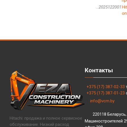
пр
..2025122001
Hi
оп
Контакты
+375 (17) 387-02-33
+375 (17) 387-01-23
info@vcm.by
220118 Беларусь, 
Hitachi: продажа и полное сервисное
Машиностроителей 29,
обслуживание. Низкий расход