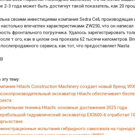
е 2-3 года может быть достигнут такой показатель, как 20 про
ьна своими инвестициями компания Sedra Cell, производящая 
настолько впечатлен характеристиками ZW250, что он написал
ость фронтального погрузчика. Удалось зарегистрировать то
после т ого, как в целом она проехала 62 тысячи километров. В
 послепродажного сервиса, как тот, что предоставляет Nasta.
ОВ
 эту тему:
мпания Hitachi Construction Machinery создает новый бренд W
сокопроизводительный экскаватор Hitachi обеспечивает бесп
оекта
роительная техника Hitachi: основные достижения 2025 года
ерхбольшой гидравлический экскаватор EX3600-6 отработал 1
ргызстане
монстрационные испытания гибридного самосвала на горнод