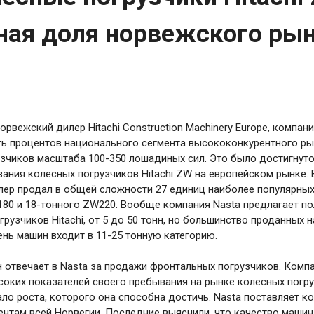
ная доля норвежского ры
рвежский дилер Hitachi Construction Machinery Europe, компани
ть процентов национального сегмента высококонкурентного р
зчиков масштаба 100-350 лошадиных сил. Это было достигнуто
вания колесных погрузчиков Hitachi ZW на европейском рынке. 
ер продал в общей сложности 27 единиц наиболее популярных
80 и 18-тонного ZW220. Вообще компания Nasta предлагает п
грузчиков Hitachi, от 5 до 50 тонн, но большинство проданных н
нь машин входит в 11-25 тонную категорию.
 отвечает в Nasta за продажи фронтальных погрузчиков. Компа
соких показателей своего пребывания на рынке колесных погру
ало роста, которого она способна достичь. Nasta поставляет к
ентам всей Норвегии. Последние выяснили, что качество машин