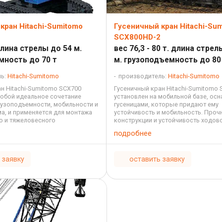
кран Hitachi-Sumitomo
Гусеничный кран Hitachi-Su
SCX800HD-2
длина стрелы до 54 м.
вес 76,3 - 80 т. длина стрел
мность до 70 т
м. грузоподъемность до 80
ль:
Hitachi-Sumitomo
производитель:
Hitachi-Sumitomo
н Hitachi-Sumitomo SCX700
Гусеничный кран Hitachi-Sumitomo
собой идеальное сочетание
установлен на мобильной базе, ос
узоподъемности, мобильности и
гусеницами, которые придают ему
а, и применяется для монтажа
устойчивость и мобильность. Проч
о и тяжеловесного
конструкции и устойчивость ходов
при строительстве и
гусеничного крана позволяет ему 
подробнее
..
с ...
 заявку
оставить заявку