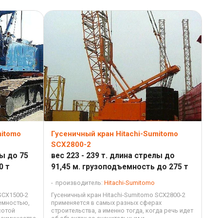
mitomo
Гусеничный кран Hitachi-Sumitomo
SCX2800-2
лы до 75
вес 223 - 239 т. длина стрелы до
0 т
91,45 м. грузоподъемность до 275 т
производитель:
Hitachi-Sumitomo
SCX1500-2
Гусеничный кран Hitachi-Sumitomo SCX2800-2
емностью,
применяется в самых разных сферах
сотой
строительства, а именно тогда, когда речь идет