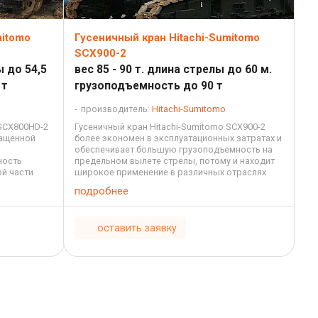
mitomo
Гусеничный кран Hitachi-Sumitomo
SCX900-2
ы до 54,5
вес 85 - 90 т. длина стрелы до 60 м.
 т
грузоподъемность до 90 т
производитель:
Hitachi-Sumitomo
 SCX800HD-2
Гусеничный кран Hitachi-Sumitomo SCX900-2
нащенной
более экономен в эксплуатационных затратах и
обеспечивает большую грузоподъемность на
ность
предельном вылете стрелы, потому и находит
ой части
широкое применение в различных отраслях
справляться
строительства, особенно в тяжелом. На ...
подробнее
оставить заявку