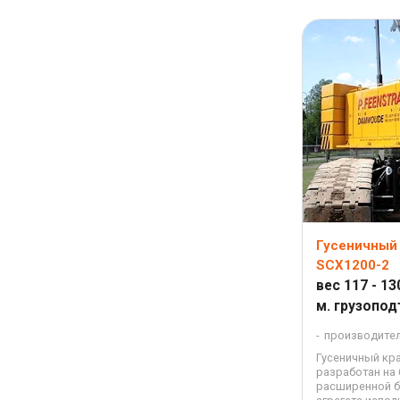
Гусеничный 
SCX1200-2
вес 117 - 1
м. грузопод
производите
Гусеничный кра
разработан на 
расширенной ба