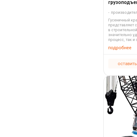
грузоподъе
производите
Гусеничный кра
представляет 
в строительной
значительно у
процесс, так и
высокомобильн
подробнее
передвигаться .
оставить