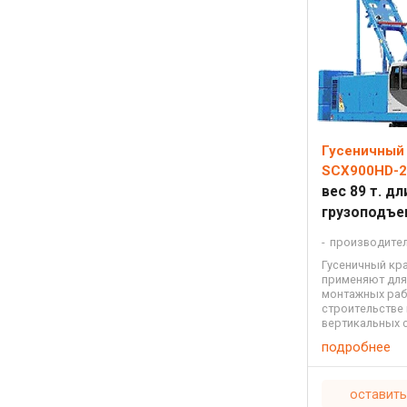
Гусеничный 
SCX900HD-2
вес 89 т. д
грузоподъе
производите
Гусеничный кра
применяют для
монтажных раб
строительстве
вертикальных 
строительные 
подробнее
...
оставить