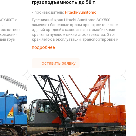
грузоподъемность до 50 т.
производитель:
Hitachi-Sumitomo
SCX400T с
Гусеничный кран Hitachi-Sumitomo SCX500
ся
заменяет башенные краны при строительстве
зможностью
зданий средней этажности и автомобильные
охождения
краны на нулевом цикле строительства. Этот
дый груз
кран легок в эксплуатации, транспортировке и
линой
монтаже-демонтаже. Он без проблем ...
подробнее
оставить заявку