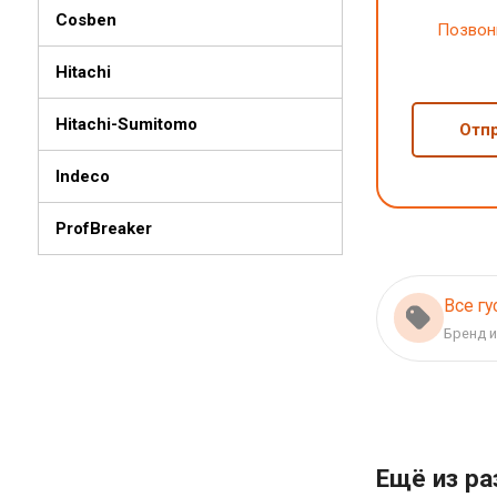
Cosben
Позвон
Hitachi
Hitachi-Sumitomo
Отпр
Indeco
ProfBreaker
Все гу
Бренд и
Ещё из р