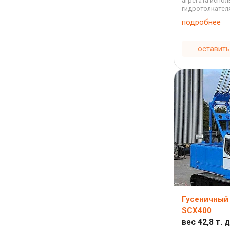
агрегата испо
гидротолкател
внушительные г
подробнее
достаточно быс
оставить
Гусеничный 
SCX400
вес 42,8 т. 