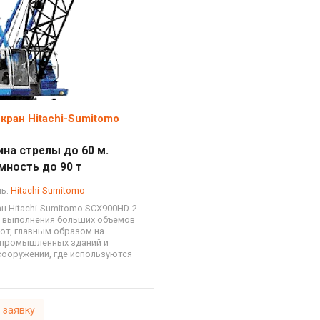
кран Hitachi-Sumitomo
лина стрелы до 60 м.
мность до 90 т
ль:
Hitachi-Sumitomo
н Hitachi-Sumitomo SCX900HD-2
 выполнения больших объемов
от, главным образом на
 промышленных зданий и
сооружений, где используются
конструкции и технологическое
 заявку