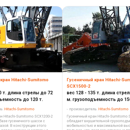
кран Hitachi-Sumitomo
Гусеничный кран Hitachi-Su
SCX1500-2
30 т. длина стрелы до 72
вес 128 - 135 т. длина стре
ъемность до 120 т.
м. грузоподъемность до 15
ль:
Hitachi-Sumitomo
производитель:
Hitachi-Sumitomo
н Hitachi-Sumitomo SCX1200-2
Гусеничный кран Hitachi-Sumitomo 
базе гусеничного шасси с
обладает внушительной грузоподъ
зой. В конструкции этого
мобильностью и максимальной вы