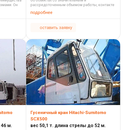
реимущества
об объектах со значительным и
змами. Он
рассредоточенным объемом работы, контакте
 всех ...
технологического оборудования с
подробнее
укрупненными ...
оставить заявку
mitomo
Гусеничный кран Hitachi-Sumitomo
SCX500
 46 м.
вес 50,1 т. длина стрелы до 52 м.