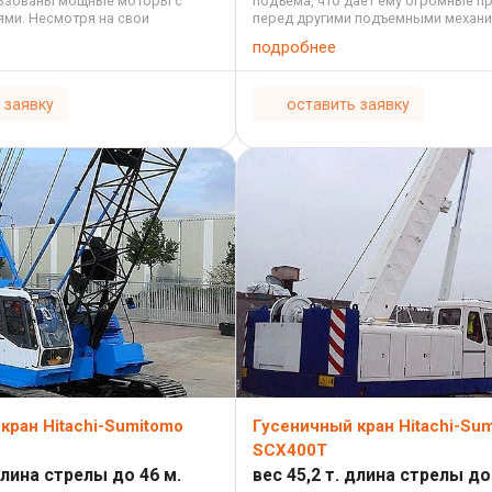
льзованы мощные моторы с
подъема, что дает ему огромные п
ями. Несмотря на свои
перед другими подъемными механи
абариты, кран остается
может перемещаться по площадке во
подробнее
трым ...
 заявку
оставить заявку
кран Hitachi-Sumitomo
Гусеничный кран Hitachi-Su
SCX400T
длина стрелы до 46 м.
вес 45,2 т. длина стрелы до