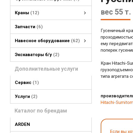
вес 55 т
Краны
12
гусеничные краны
колесные краны
Запчасти
6
Гусеничный кра
проходимостью 
Навесное оборудование
62
ему передвигат
поперек гусениц
Навесное оборудование
быстросъемные соединения
стрелы, рукояти
грейферы, грейферные ковши
смотреть все
Экскаваторы б/у
2
Кран Hitachi-
Дополнительные услуги
грузоподъемнос
типа агрегата 
Сервис
1
производител
Услуги
2
Hitachi-Sumito
Каталог по брендам
ARDEN
Если вы хо