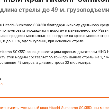
. длина стрелы до 49 м. грузоподъемн
н Hitachi-Sumitomo SCX550 благодаря низкому удельному сред
по грунтовым площадкам и дорогам и маневренностью. Развит
ься в пределах монтажных зон с грузом на крюке, масса кото
, и до 100%, вдоль гусениц, при основной стреле.
Sumitomo SCX550 оснащен шестицилиндровым двигателем HINO 
ть этой модели составляет 55 тонн при вылете стрелы на 3,7
составляет 49 метров, а диаметр троса 22 миллиметра.
ь
mo
тите купить гусеничный кран Hitachi-Sumitomo SCX550 , вы може