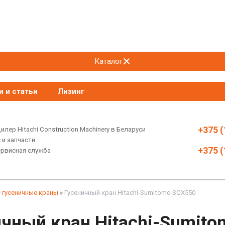
Каталог
и и статьи
Лизинг
+375 (
лер Hitachi Construction Machinery в Беларуси
 и запчасти
+375 (
ервисная служба
»
гусеничные краны
»
Гусеничный кран Hitachi-Sumitomo SCX550
ичный кран Hitachi-Sumit