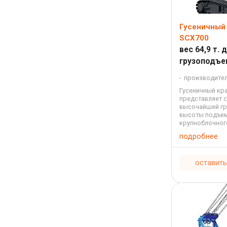
Гусеничный 
SCX700
вес 64,9 т. 
грузоподъе
производите
Гусеничный кра
представляет 
высочайшей гр
высоты подъем
крупноблочног
оборудования 
подробнее
реконструкции .
оставить