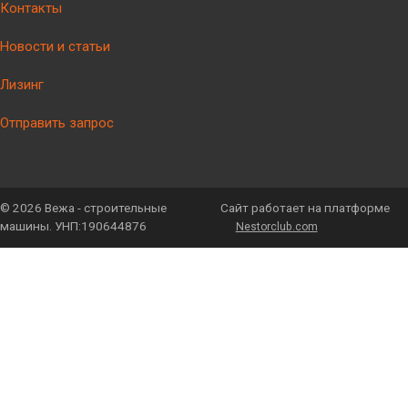
Контакты
Новости и статьи
Лизинг
Отправить запрос
©
2026 Вежа - строительные
Сайт работает на платформе
машины. УНП:190644876
Nestorclub.com