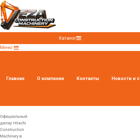
Каталог
Меню
Главная
О компании
Контакты
Новости и с
Официальный
дилер Hitachi
Construction
Machinery в