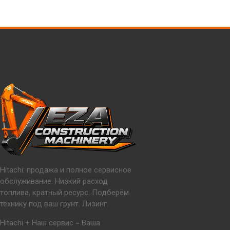
Hitachi: продажа и полное сервисное
обслуживание. Низкий расход
топлива, кратный ресурс. Подберём
технику под ваш грунт. Лизинг.
Hitachi + Наш сервис = Ваша