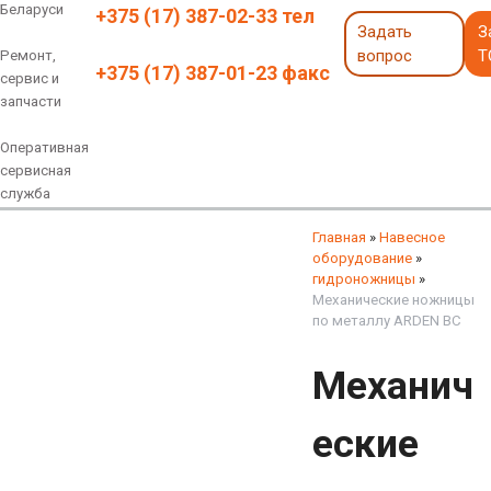
Беларуси
+375 (17) 387-02-33 тел
Задать
З
вопрос
Т
Ремонт,
+375 (17) 387-01-23 факс
сервис и
запчасти
Оперативная
сервисная
служба
Навесное оборудование
Экскаваторы 6 - 18 тонн
Экскаваторы 18 - 40 тонн
Экскаваторы карьерные
Экскаваторы электрические
Экскаваторы амфибии
Экскаваторы колесные
быстросъемные соединения
грейферы, грейферные ковши
смотреть все
смотреть все
Главная
»
Навесное
оборудование
»
гидроножницы
»
Механические ножницы
по металлу ARDEN BC
Механич
еские