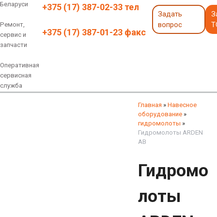
Беларуси
+375 (17) 387-02-33 тел
Задать
З
вопрос
Т
Ремонт,
+375 (17) 387-01-23 факс
сервис и
запчасти
Оперативная
сервисная
служба
Навесное оборудование
Экскаваторы 6 - 18 тонн
Экскаваторы 18 - 40 тонн
Экскаваторы карьерные
Экскаваторы электрические
Экскаваторы амфибии
Экскаваторы колесные
быстросъемные соединения
грейферы, грейферные ковши
смотреть все
смотреть все
Главная
»
Навесное
оборудование
»
гидромолоты
»
Гидромолоты ARDEN
AB
Гидромо
лоты