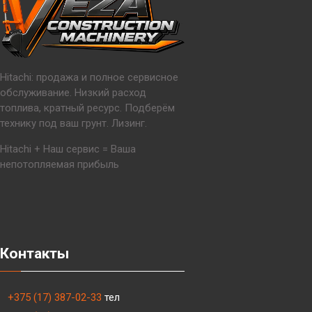
Hitachi: продажа и полное сервисное
обслуживание. Низкий расход
топлива, кратный ресурс. Подберём
технику под ваш грунт. Лизинг.
Hitachi + Наш сервис = Ваша
непотопляемая прибыль
Контакты
+375 (17) 387-02-33
тел