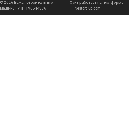
©
2026 Вежа - строительные
Сайт работает на платформе
машины. УНП:190644876
Nestorclub.com