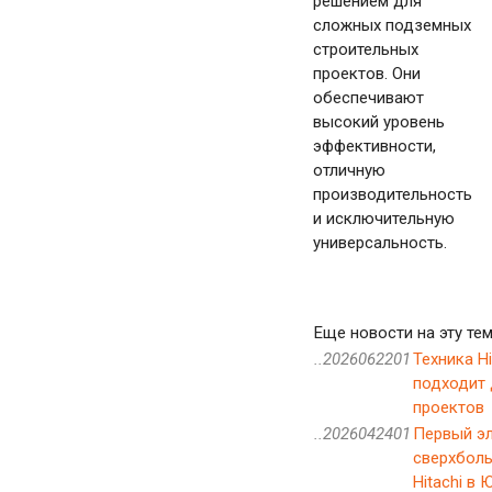
решением для
сложных подземных
строительных
проектов. Они
обеспечивают
высокий уровень
эффективности,
отличную
производительность
и исключительную
универсальность.
Еще новости на эту тем
..2026062201
Техника H
подходит
проектов
..2026042401
Первый э
сверхбол
Hitachi в