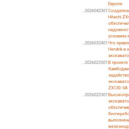
Европе
..2026042301
Создатели
Hitachi ZX
обеспечил
надежнос
условиях 
..2026032401
Что привле
Hendrik в
экскавато
..2026022501
В проекте
Камбодж
задейств
экскавато
ZX130-5A
..2026022301
Высокопр
экскаватор
обеспечи
беспереб
выполнени
железнод