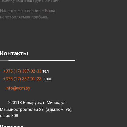
технику под ваш грунт. Лизинг.
Hitachi + Наш сервис = Ваша
непотопляемая прибыль
Контакты
+375 (17) 387-02-33
тел
+375 (17) 387-01-23
факс
info@vcm.by
220118 Беларусь, г. Минск, ул.
Машиностроителей 29, (адм.пом. 96),
офис 308