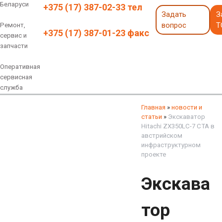
Беларуси
+375 (17) 387-02-33 тел
Задать
З
вопрос
Т
Ремонт,
+375 (17) 387-01-23 факс
сервис и
запчасти
Оперативная
сервисная
служба
Навесное оборудование
Экскаваторы 6 - 18 тонн
Экскаваторы 18 - 40 тонн
Экскаваторы карьерные
Экскаваторы электрические
Экскаваторы амфибии
Экскаваторы колесные
быстросъемные соединения
грейферы, грейферные ковши
смотреть все
смотреть все
Главная
»
новости и
статьи
»
Экскаватор
Hitachi ZX350LC-7 CTA в
австрийском
инфраструктурном
проекте
Экскава
тор