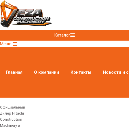
Каталог
Меню
Главная
О компании
Контакты
Новости и с
Официальный
дилер Hitachi
Construction
Machinery в