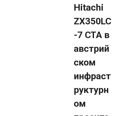
Hitachi
ZX350LC
-7 CTA в
австрий
ском
инфраст
руктурн
ом