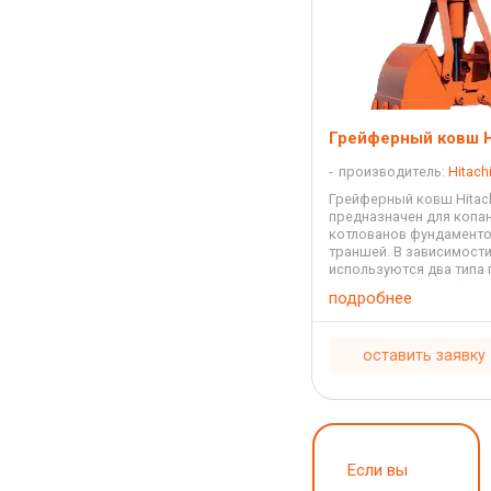
Грейферный ковш H
производитель:
Hitach
Грейферный ковш Hitac
предназначен для копа
котлованов фундаменто
траншей. В зависимости
используются два типа
ковшей (грейферов). Г
подробнее
нажимного типа (shell-p
открывается/закрывает
...
оставить заявку
Если вы