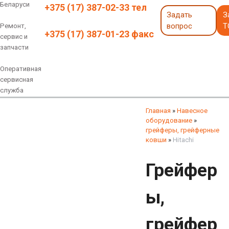
Беларуси
+375 (17) 387-02-33 тел
Задать
З
вопрос
Т
Ремонт,
+375 (17) 387-01-23 факс
сервис и
запчасти
Оперативная
сервисная
служба
Навесное оборудование
Экскаваторы 6 - 18 тонн
Экскаваторы 18 - 40 тонн
Экскаваторы карьерные
Экскаваторы электрические
Экскаваторы амфибии
Экскаваторы колесные
быстросъемные соединения
грейферы, грейферные ковши
смотреть все
смотреть все
Главная
»
Навесное
оборудование
»
грейферы, грейферные
ковши
»
Hitachi
Грейфер
ы,
грейфер